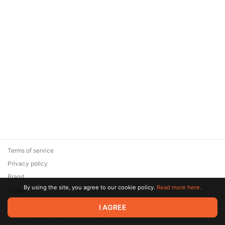
Terms of service
Privacy policy
Brand
By using the site, you agree to our cookie policy.
Read more here.
Support
© 2026 Zaya Solutions Limited. All rights reserved. All trademarks
I AGREE
are the property of their respective owners.