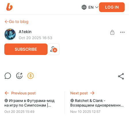
LOG IN
EN
Go to blog
A1ekin
Oct 20 2025 16:53
SUBSCRIBE
🔴 Играем в Футурама-мод на игру по
Level required:
Симпсонам | Розыгрыш пополнения
Зритель / Уровень 1
Steam в !tg
SUBSCRIBE
Previous post
Next post
🔴 Играем в Футурама-мод
🔴 Ratchet & Clank -
на игру по Симпсонам |
Возвращаем одновременно
Розыгрыш пополнения
ретро игры и прохождения
Oct 20 2025 15:49
Nov 10 2025 12:57
Steam в !tg
на канал