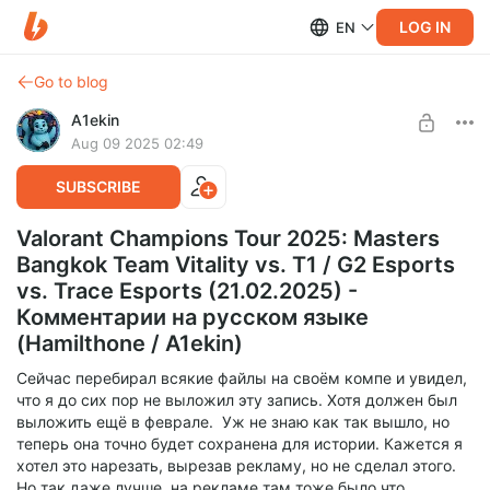
LOG IN
EN
Go to blog
A1ekin
Aug 09 2025 02:49
SUBSCRIBE
Valorant Champions Tour 2025: Masters
Bangkok Team Vitality vs. T1 / G2 Esports
vs. Trace Esports (21.02.2025) -
Комментарии на русском языке
(Hamilthone / A1ekin)
Сейчас перебирал всякие файлы на своём компе и увидел,
что я до сих пор не выложил эту запись. Хотя должен был
выложить ещё в феврале. Уж не знаю как так вышло, но
теперь она точно будет сохранена для истории. Кажется я
хотел это нарезать, вырезав рекламу, но не сделал этого.
Но так даже лучше, на рекламе там тоже было что