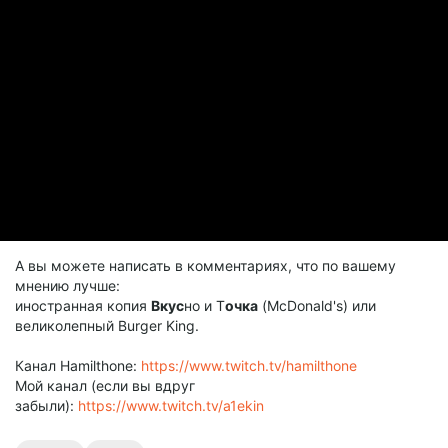
А вы можете написать в комментариях, что по вашему
мнению лучше:
иностранная копия
Вкус
но и Т
очка
(McDonald's) или
великолепный Burger King.
Канал Hamilthone:
https://www.twitch.tv/hamilthone
Мой канал (если вы вдруг
забыли):
https://www.twitch.tv/a1ekin