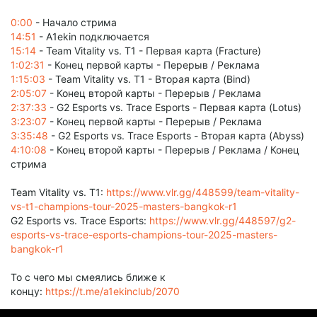
0:00
- Начало стрима
14:51
- A1ekin подключается
15:14
- Team Vitality vs. T1 - Первая карта (Fracture)
1:02:31
- Конец первой карты - Перерыв / Реклама
1:15:03
- Team Vitality vs. T1 - Вторая карта (Bind)
2:05:07
- Конец второй карты - Перерыв / Реклама
2:37:33
- G2 Esports vs. Trace Esports - Первая карта (Lotus)
3:23:07
- Конец первой карты - Перерыв / Реклама
3:35:48
- G2 Esports vs. Trace Esports - Вторая карта (Abyss)
4:10:08
- Конец второй карты - Перерыв / Реклама / Конец
стрима
Team Vitality vs. T1:
https://www.vlr.gg/448599/team-vitality-
vs-t1-champions-tour-2025-masters-bangkok-r1
G2 Esports vs. Trace Esports:
https://www.vlr.gg/448597/g2-
esports-vs-trace-esports-champions-tour-2025-masters-
bangkok-r1
То с чего мы смеялись ближе к
концу:
https://t.me/a1ekinclub/2070