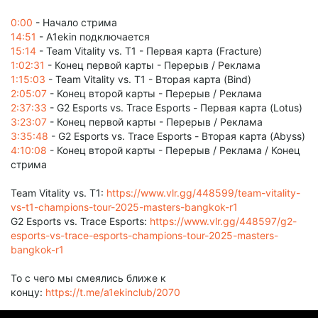
0:00
- Начало стрима
14:51
- A1ekin подключается
15:14
- Team Vitality vs. T1 - Первая карта (Fracture)
1:02:31
- Конец первой карты - Перерыв / Реклама
1:15:03
- Team Vitality vs. T1 - Вторая карта (Bind)
2:05:07
- Конец второй карты - Перерыв / Реклама
2:37:33
- G2 Esports vs. Trace Esports - Первая карта (Lotus)
3:23:07
- Конец первой карты - Перерыв / Реклама
3:35:48
- G2 Esports vs. Trace Esports - Вторая карта (Abyss)
4:10:08
- Конец второй карты - Перерыв / Реклама / Конец
стрима
Team Vitality vs. T1:
https://www.vlr.gg/448599/team-vitality-
vs-t1-champions-tour-2025-masters-bangkok-r1
G2 Esports vs. Trace Esports:
https://www.vlr.gg/448597/g2-
esports-vs-trace-esports-champions-tour-2025-masters-
bangkok-r1
То с чего мы смеялись ближе к
концу:
https://t.me/a1ekinclub/2070