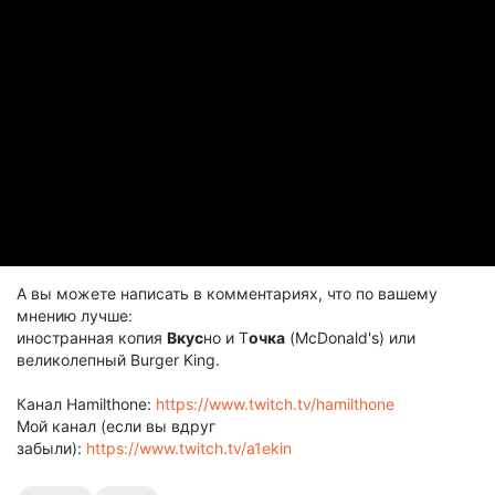
А вы можете написать в комментариях, что по вашему
мнению лучше:
иностранная копия
Вкус
но и Т
очка
(McDonald's) или
великолепный Burger King.
Канал Hamilthone:
https://www.twitch.tv/hamilthone
Мой канал (если вы вдруг
забыли):
https://www.twitch.tv/a1ekin