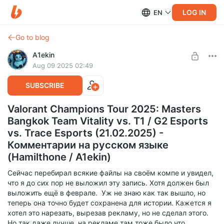
LOG IN
EN
Go to blog
A1ekin
Aug 09 2025 02:49
SUBSCRIBE
Valorant Champions Tour 2025: Masters
Bangkok Team Vitality vs. T1 / G2 Esports
vs. Trace Esports (21.02.2025) -
Комментарии на русском языке
(Hamilthone / A1ekin)
Сейчас перебирал всякие файлы на своём компе и увидел,
что я до сих пор не выложил эту запись. Хотя должен был
выложить ещё в феврале. Уж не знаю как так вышло, но
теперь она точно будет сохранена для истории. Кажется я
хотел это нарезать, вырезав рекламу, но не сделал этого.
Но так даже лучше, на рекламе там тоже было что