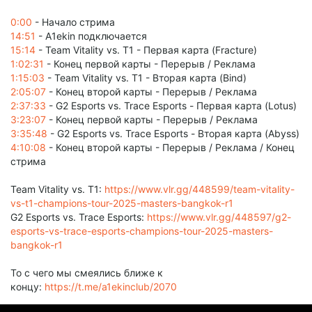
0:00
- Начало стрима
14:51
- A1ekin подключается
15:14
- Team Vitality vs. T1 - Первая карта (Fracture)
1:02:31
- Конец первой карты - Перерыв / Реклама
1:15:03
- Team Vitality vs. T1 - Вторая карта (Bind)
2:05:07
- Конец второй карты - Перерыв / Реклама
2:37:33
- G2 Esports vs. Trace Esports - Первая карта (Lotus)
3:23:07
- Конец первой карты - Перерыв / Реклама
3:35:48
- G2 Esports vs. Trace Esports - Вторая карта (Abyss)
4:10:08
- Конец второй карты - Перерыв / Реклама / Конец
стрима
Team Vitality vs. T1:
https://www.vlr.gg/448599/team-vitality-
vs-t1-champions-tour-2025-masters-bangkok-r1
G2 Esports vs. Trace Esports:
https://www.vlr.gg/448597/g2-
esports-vs-trace-esports-champions-tour-2025-masters-
bangkok-r1
То с чего мы смеялись ближе к
концу:
https://t.me/a1ekinclub/2070