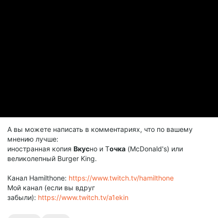
А вы можете написать в комментариях, что по вашему
мнению лучше:
иностранная копия
Вкус
но и Т
очка
(McDonald's) или
великолепный Burger King.
Канал Hamilthone:
https://www.twitch.tv/hamilthone
Мой канал (если вы вдруг
забыли):
https://www.twitch.tv/a1ekin