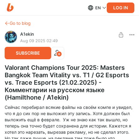
LOG IN
EN
Go to blog
A1ekin
Aug 09 2025 02:49
SUBSCRIBE
Valorant Champions Tour 2025: Masters
Bangkok Team Vitality vs. T1 / G2 Esports
vs. Trace Esports (21.02.2025) -
Комментарии на русском языке
(Hamilthone / A1ekin)
Сейчас перебирал всякие файлы на своём компе и увидел,
что я до сих пор не выложил эту запись. Хотя должен был
выложить ещё в феврале. Уж не знаю как так вышло, но
теперь она точно будет сохранена для истории. Кажется я
хотел это нарезать, вырезав рекламу, но не сделал этого.
Но так даже лучше, на рекламе там тоже было что