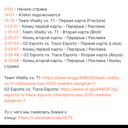
0:00
- Начало стрима
14:51
- A1ekin подключается
15:14
- Team Vitality vs. T1 - Первая карта (Fracture)
1:02:31
- Конец первой карты - Перерыв / Реклама
1:15:03
- Team Vitality vs. T1 - Вторая карта (Bind)
2:05:07
- Конец второй карты - Перерыв / Реклама
2:37:33
- G2 Esports vs. Trace Esports - Первая карта (Lotus)
3:23:07
- Конец первой карты - Перерыв / Реклама
3:35:48
- G2 Esports vs. Trace Esports - Вторая карта (Abyss)
4:10:08
- Конец второй карты - Перерыв / Реклама / Конец
стрима
Team Vitality vs. T1:
https://www.vlr.gg/448599/team-vitality-
vs-t1-champions-tour-2025-masters-bangkok-r1
G2 Esports vs. Trace Esports:
https://www.vlr.gg/448597/g2-
esports-vs-trace-esports-champions-tour-2025-masters-
bangkok-r1
То с чего мы смеялись ближе к
концу:
https://t.me/a1ekinclub/2070