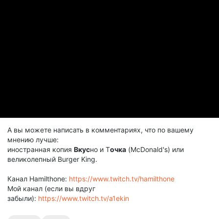
А вы можете написать в комментариях, что по вашему
мнению лучше:
иностранная копия
Вкус
но и Т
очка
(McDonald's) или
великолепный Burger King.
Канал Hamilthone:
https://www.twitch.tv/hamilthone
Мой канал (если вы вдруг
забыли):
https://www.twitch.tv/a1ekin