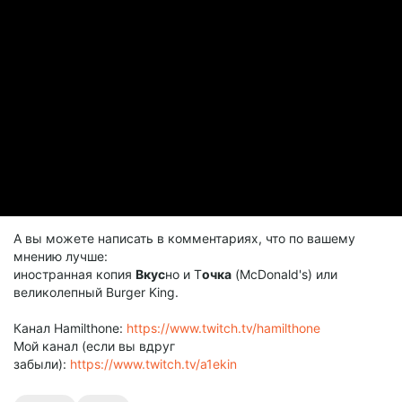
А вы можете написать в комментариях, что по вашему
мнению лучше:
иностранная копия
Вкус
но и Т
очка
(McDonald's) или
великолепный Burger King.
Канал Hamilthone:
https://www.twitch.tv/hamilthone
Мой канал (если вы вдруг
забыли):
https://www.twitch.tv/a1ekin