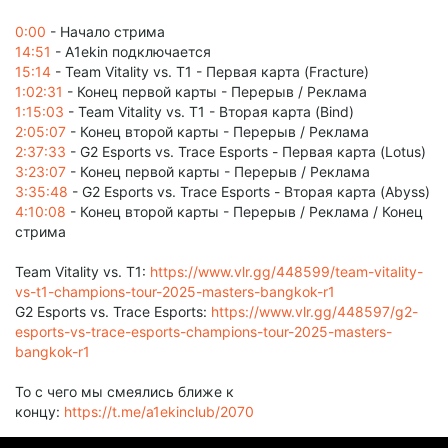
0:00
- Начало стрима
14:51
- A1ekin подключается
15:14
- Team Vitality vs. T1 - Первая карта (Fracture)
1:02:31
- Конец первой карты - Перерыв / Реклама
1:15:03
- Team Vitality vs. T1 - Вторая карта (Bind)
2:05:07
- Конец второй карты - Перерыв / Реклама
2:37:33
- G2 Esports vs. Trace Esports - Первая карта (Lotus)
3:23:07
- Конец первой карты - Перерыв / Реклама
3:35:48
- G2 Esports vs. Trace Esports - Вторая карта (Abyss)
4:10:08
- Конец второй карты - Перерыв / Реклама / Конец
стрима
Team Vitality vs. T1:
https://www.vlr.gg/448599/team-vitality-
vs-t1-champions-tour-2025-masters-bangkok-r1
G2 Esports vs. Trace Esports:
https://www.vlr.gg/448597/g2-
esports-vs-trace-esports-champions-tour-2025-masters-
bangkok-r1
То с чего мы смеялись ближе к
концу:
https://t.me/a1ekinclub/2070