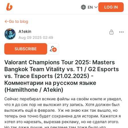
LOG IN
EN
Go to blog
A1ekin
Aug 09 2025 02:49
SUBSCRIBE
Valorant Champions Tour 2025: Masters
Bangkok Team Vitality vs. T1 / G2 Esports
vs. Trace Esports (21.02.2025) -
Комментарии на русском языке
(Hamilthone / A1ekin)
Сейчас перебирал всякие файлы на своём компе и увидел,
что я до сих пор не выложил эту запись. Хотя должен был
выложить ещё в феврале. Уж не знаю как так вышло, но
теперь она точно будет сохранена для истории. Кажется я
хотел это нарезать, вырезав рекламу, но не сделал этого.
Но так даже лучше, на рекламе там тоже было что