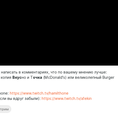
 написать в комментариях, что по вашему мнению лучше:
 копия
Вкус
но и Т
очка
(McDonald's) или великолепный Burger
hone:
https://www.twitch.tv/hamilthone
сли вы вдруг забыли):
https://www.twitch.tv/a1ekin
стрим