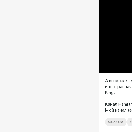
А вы можете
иностранная
King.
Канал Hamilt
Мой канал (е
valorant