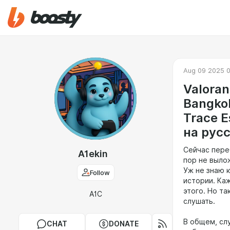
Aug 09 2025 
Valoran
Bangkok
Trace E
на русс
Сейчас переб
A1ekin
пор не выло
Уж не знаю к
Follow
истории. Каж
этого. Но т
A1C
слушать.
В общем, слу
CHAT
DONATE