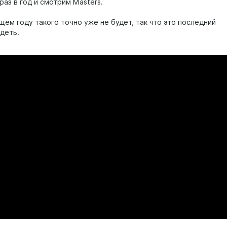
аз в год и смотрим Masters.
щем году такого точно уже не будет, так что это последний
идеть.