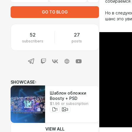
собираемся р
GO TO BLOG
Но в следую
шанс это ув
52
27
subscribers
posts
SHOWCASE
1
Шаблон обложки
Boosty + PSD
$1.96 or subscription
1
3
VIEW ALL