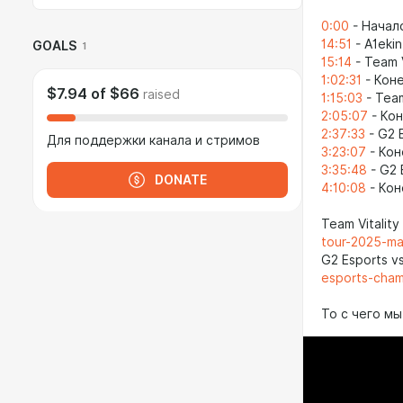
0:00
- Начал
14:51
- A1eki
GOALS
1
15:14
- Team V
1:02:31
- Коне
$7.94
of
$66
raised
1:15:03
- Team
2:05:07
- Кон
2:37:33
- G2 E
Для поддержки канала и стримов
3:23:07
- Кон
3:35:48
- G2 
DONATE
4:10:08
- Кон
Team Vitality
tour-2025-ma
G2 Esports vs
esports-cham
То с чего м