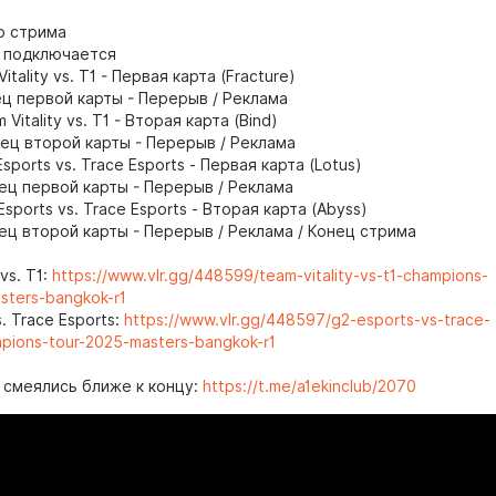
о стрима
n подключается
itality vs. T1 - Первая карта (Fracture)
ц первой карты - Перерыв / Реклама
 Vitality vs. T1 - Вторая карта (Bind)
ец второй карты - Перерыв / Реклама
sports vs. Trace Esports - Первая карта (Lotus)
ец первой карты - Перерыв / Реклама
Esports vs. Trace Esports - Вторая карта (Abyss)
ец второй карты - Перерыв / Реклама / Конец стрима
 vs. T1:
https://www.vlr.gg/448599/team-vitality-vs-t1-champions-
sters-bangkok-r1
. Trace Esports:
https://www.vlr.gg/448597/g2-esports-vs-trace-
pions-tour-2025-masters-bangkok-r1
ы смеялись ближе к концу:
https://t.me/a1ekinclub/2070