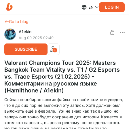
LOG IN
EN
Go to blog
A1ekin
Aug 09 2025 02:49
SUBSCRIBE
Valorant Champions Tour 2025: Masters
Bangkok Team Vitality vs. T1 / G2 Esports
vs. Trace Esports (21.02.2025) -
Комментарии на русском языке
(Hamilthone / A1ekin)
Сейчас перебирал всякие файлы на своём компе и увидел,
что я до сих пор не выложил эту запись. Хотя должен был
выложить ещё в феврале. Уж не знаю как так вышло, но
теперь она точно будет сохранена для истории. Кажется я
хотел это нарезать, вырезав рекламу, но не сделал этого.
Но так даже лучше, на рекламе там тоже было что