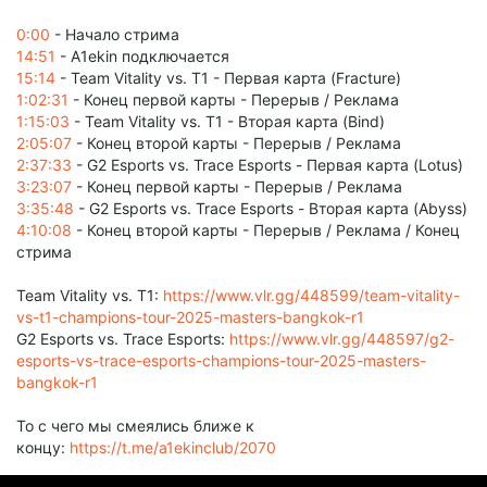
0:00
- Начало стрима
14:51
- A1ekin подключается
15:14
- Team Vitality vs. T1 - Первая карта (Fracture)
1:02:31
- Конец первой карты - Перерыв / Реклама
1:15:03
- Team Vitality vs. T1 - Вторая карта (Bind)
2:05:07
- Конец второй карты - Перерыв / Реклама
2:37:33
- G2 Esports vs. Trace Esports - Первая карта (Lotus)
3:23:07
- Конец первой карты - Перерыв / Реклама
3:35:48
- G2 Esports vs. Trace Esports - Вторая карта (Abyss)
4:10:08
- Конец второй карты - Перерыв / Реклама / Конец
стрима
Team Vitality vs. T1:
https://www.vlr.gg/448599/team-vitality-
vs-t1-champions-tour-2025-masters-bangkok-r1
G2 Esports vs. Trace Esports:
https://www.vlr.gg/448597/g2-
esports-vs-trace-esports-champions-tour-2025-masters-
bangkok-r1
То с чего мы смеялись ближе к
концу:
https://t.me/a1ekinclub/2070