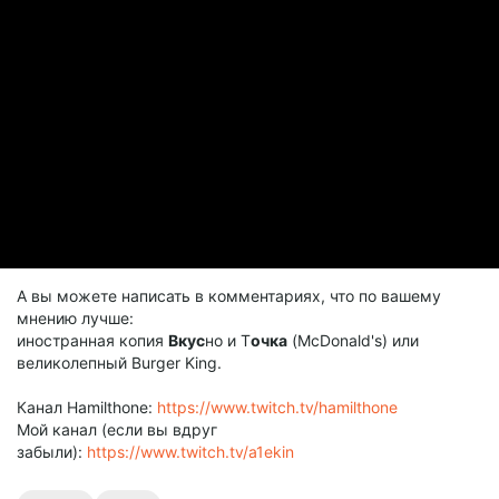
А вы можете написать в комментариях, что по вашему
мнению лучше:
иностранная копия
Вкус
но и Т
очка
(McDonald's) или
великолепный Burger King.
Канал Hamilthone:
https://www.twitch.tv/hamilthone
Мой канал (если вы вдруг
забыли):
https://www.twitch.tv/a1ekin