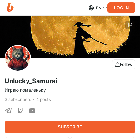
LOG IN
EN
Follow
Unlucky_Samurai
Играю помаленьку
3
subscribers
4
posts
SUBSCRIBE