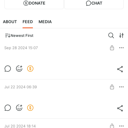
DONATE
CHAT
ABOUT
FEED
MEDIA
Newest First
Sep 28 2024 15:07
Смотрим хроники SCP. Знатно
подгорело. (SCP-093, SCP-087, SCP-
Level required:
2863, SCP-3760)
Моральная поддержка
SUBSCRIBE
Jul 22 2024 06:39
Порой мне кажется, что я рождён для
искусства
Level required:
Моральная поддержка
Jul 20 2024 18:14