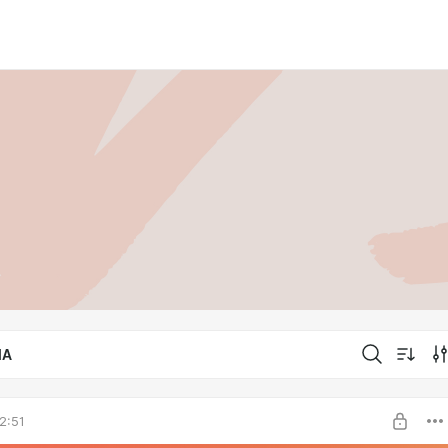
IA
2:51