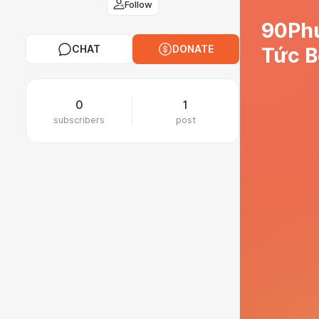
Follow
90Phu
CHAT
DONATE
Tức B
0
1
subscribers
post