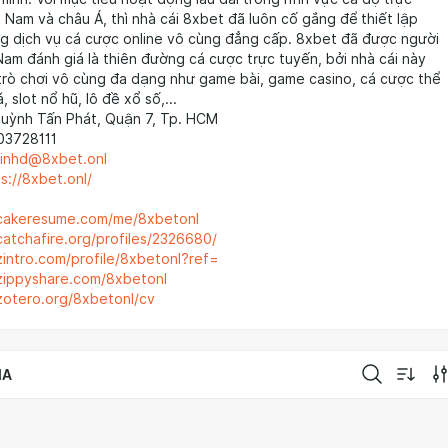
t Nam và châu Á, thì nhà cái 8xbet đã luôn cố gắng để thiết lập
ng dịch vụ cá cược online vô cùng đẳng cấp. 8xbet đã được người
 Nam đánh giá là thiên đường cá cược trực tuyến, bởi nhà cái này
trò chơi vô cùng đa dạng như game bài, game casino, cá cược thể
 slot nổ hũ, lô đề xổ số,...
 Huỳnh Tấn Phát, Quận 7, Tp. HCM
03728111
inhd@8xbet.onl
s://8xbet.onl/
.cakeresume.com/me/8xbeton
l
atchafire.org/profiles/2326680/
zintro.com/profile/8xbetonl?ref=
zippyshare.com/8xbetonl
zotero.org/8xbetonl/cv
IA