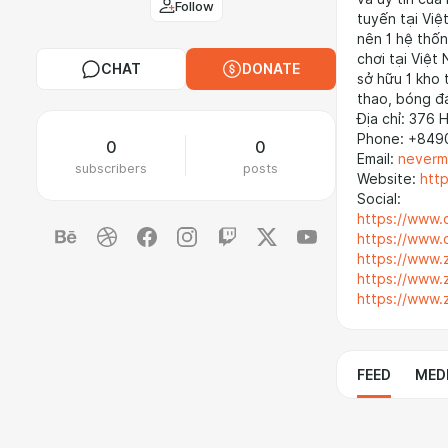
Follow
tuyến tại Việ
nên 1 hệ thố
chơi tại Việt
CHAT
DONATE
sở hữu 1 kho 
thao, bóng đá,
Địa chỉ: 376
Phone: +849
0
0
Email:
neverm
subscribers
posts
Website:
http
Social:
https://www
https://www.c
https://www.
https://www.
https://www.
FEED
MED