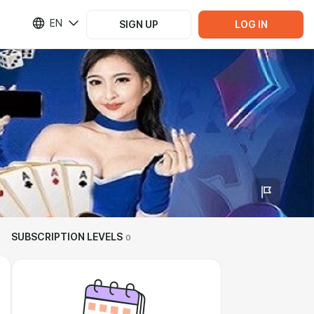
EN
SIGN UP
LOG IN
SUBSCRIPTION LEVELS
0