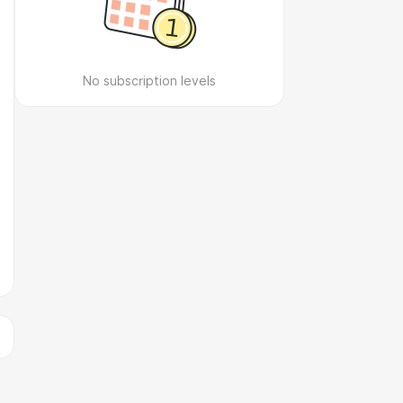
No subscription levels