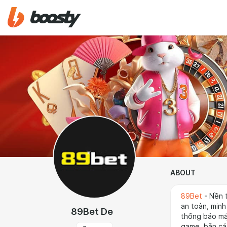
ABOUT
89Bet
- Nền t
an toàn, min
89Bet De
thống bảo mật
game, bắn cá,