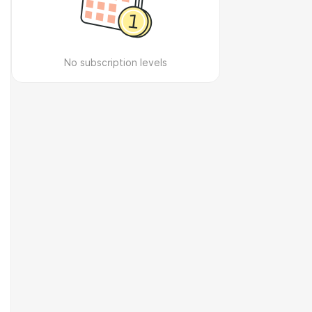
No subscription levels