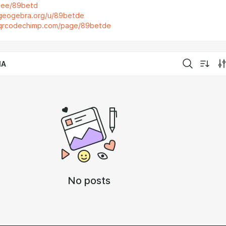
r.ee/89betd
.geogebra.org/u/89betde
.qrcodechimp.com/page/89betde
IA
No posts