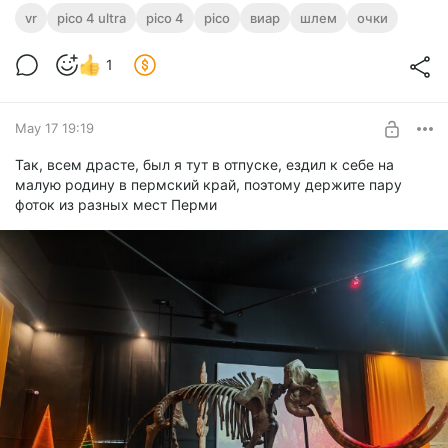
vr
pico 4 ultra
pico 4
pico
виар
шлем
очки
1
May 17 19:19
Так, всем драсте, был я тут в отпуске, ездил к себе на
малую родину в пермский край, поэтому держите пару
фоток из разных мест Перми