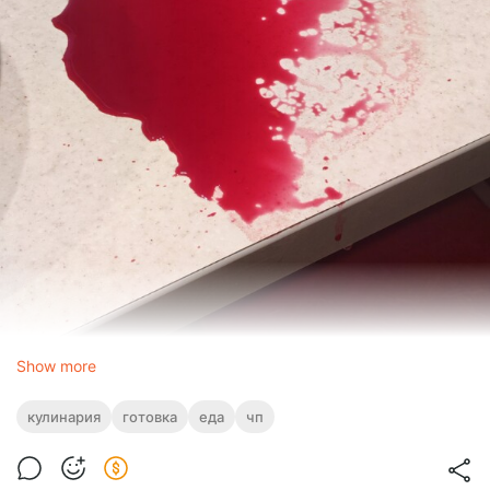
Show more
кулинария
готовка
еда
чп