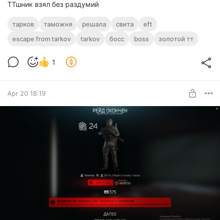
ТТшник взял без раздумий
тарков
таможня
решала
свита
eft
escape from tarkov
tarkov
босс
boss
золотой тт
1
Apr 20 18:19