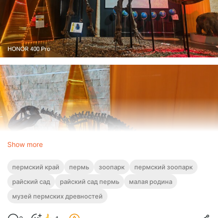
Show more
пермский край
пермь
зоопарк
пермский зоопарк
райский сад
райский сад пермь
малая родина
музей пермских древностей