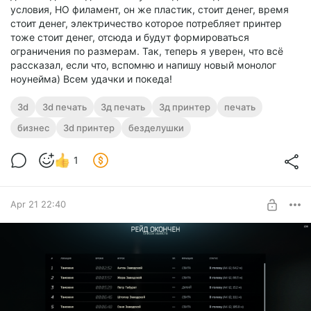
условия, НО филамент, он же пластик, стоит денег, время
стоит денег, электричество которое потребляет принтер
тоже стоит денег, отсюда и будут формироваться
ограничения по размерам. Так, теперь я уверен, что всё
рассказал, если что, вспомню и напишу новый монолог
ноунейма) Всем удачки и покеда!
3d
3d печать
3д печать
3д принтер
печать
бизнес
3d принтер
безделушки
1
Apr 21 22:40