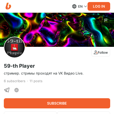
LOG IN
EN
Follow
59-th Player
стример. стримы проходят на VK Видео Live.
6
subscribers
11
posts
SUBSCRIBE