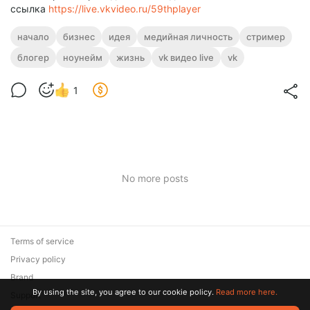
ссылка
https://live.vkvideo.ru/59thplayer
начало
бизнес
идея
медийная личность
стример
блогер
ноунейм
жизнь
vk видео live
vk
1
No more posts
Terms of service
Privacy policy
Brand
By using the site, you agree to our cookie policy.
Read more here.
Support