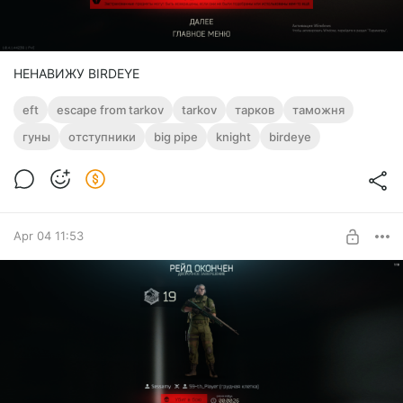
НЕНАВИЖУ BIRDEYE
eft
escape from tarkov
tarkov
тарков
таможня
гуны
отступники
big pipe
knight
birdeye
Apr 04 11:53