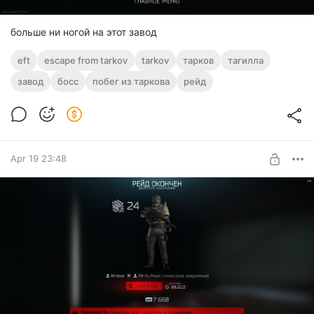
больше ни ногой на этот завод
eft
escape from tarkov
tarkov
тарков
тагилла
завод
босс
побег из таркова
рейд
Apr 19 23:48