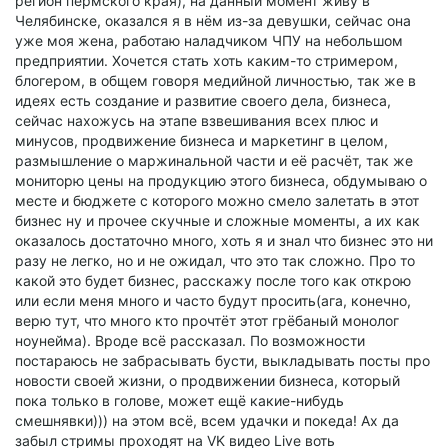
регион пермского края), на данный момент живу в
Челябинске, оказался я в нём из-за девушки, сейчас она
уже моя жена, работаю наладчиком ЧПУ на небольшом
предприятии. Хочется стать хоть каким-то стримером,
блогером, в общем говоря медийной личностью, так же в
идеях есть создание и развитие своего дела, бизнеса,
сейчас нахожусь на этапе взвешивания всех плюс и
минусов, продвижение бизнеса и маркетинг в целом,
размышление о маржинальной части и её расчёт, так же
мониторю цены на продукцию этого бизнеса, обдумываю о
месте и бюджете с которого можно смело залетать в этот
бизнес ну и прочее скучные и сложные моменты, а их как
оказалось достаточно много, хоть я и знал что бизнес это ни
разу не легко, но и не ожидал, что это так сложно. Про то
какой это будет бизнес, расскажу после того как открою
или если меня много и часто будут просить(ага, конечно,
верю тут, что много кто прочтёт этот грёбаный монолог
ноунейма). Вроде всё рассказал. По возможности
постараюсь не забрасывать бусти, выкладывать посты про
новости своей жизни, о продвижении бизнеса, который
пока только в голове, может ещё какие-нибудь
смешнявки))) на этом всё, всем удачки и покеда! Ах да
забыл стримы проходят на VK видео Live воть