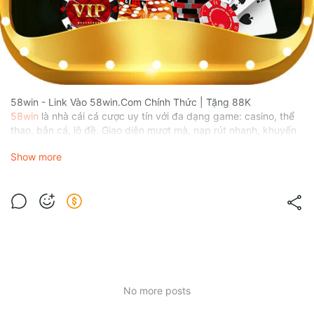
58win - Link Vào 58win.Com Chính Thức | Tặng 88K
58win
là nhà cái cá cược uy tín với đa dạng game: casino, thể
thao, bắn cá, lô đề. Giao diện mượt mà, nạp rút nhanh, khuyến
mãi hấp dẫn!Doanh nghiệp:
Show more
58WINWebsite:
https://58win.pw/
Email:
loomisadrian78175@gmail.comĐiện thoại: (+84) 329258394Địa
chỉ: 424 Nguyễn Tất Thành, Phường 18, Quận 4, Hồ Chí Minh,
Việt NamZipcode: 72800Hashtag: #58win #58winpw
#58wincom #58winslotBản đồ
web:
https://58win.pw/sitemap_index.xml
LINK MXH
https://58win.pw/ban-ca-58win/
https://58win.pw/game-bai-58win/
https://58win.pw/no-hu-58win/
No more posts