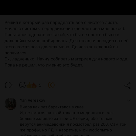
Решил в который раз переделать всё с чистого листа.
Начал с системы передвижения (не даёт она мне покоя).
Попытался сделать её такой, что бы не сложно было в
дальнейшем масштабировать. Для отладки посадил на неё
этого костлявого джентльмена. До чего ж нелепый он
получился.
Эх, ладненько. Начну собирать материал для нового мода.
Пока не решил, что именно это будет.
1
5
Yan Vereskov
Вчера как раз барахтался в скае
И, не смотря на твой талант в моделлинге, чет
больше залипаю за твои UE серии, ибо то, как
дерутся анимедевочки я посмотрел раз 200. Сам той
же профы, но ГД + нарратив, и оч любопытно
наблюдать за работой техноколлег