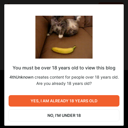
LOG IN
EN
Go to blog
4thUnknown
Apr 09 15:29
SUBSCRIBE
Всё играюсь с Unreal Engine
You must be over 18 years old to view this blog
4thUnknown
creates content for people over 18 years old.
Are you already 18 years old?
YES, I AM ALREADY 18 YEARS OLD
NO, I'M UNDER 18