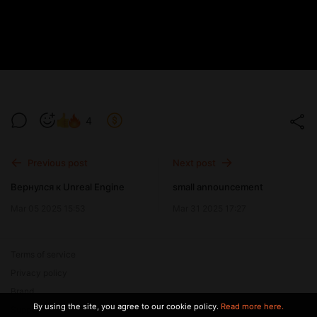
4
Previous post
Next post
Вернулся к Unreal Engine
small announcement
Mar 05 2025 15:53
Mar 31 2025 17:27
Terms of service
Privacy policy
Brand
By using the site, you agree to our cookie policy.
Read more here.
Support