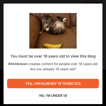
LOG IN
EN
Go to blog
4thUnknown
Mar 13 2025 17:23
SUBSCRIBE
Всё ещё играюсь с UE
You must be over 18 years old to view this blog
На этот раз научил пешек избегать урона. Теперь они умеют
блокировать атаки и уворачиваться от них.
4thUnknown
creates content for people over 18 years old.
Are you already 18 years old?
YES, I AM ALREADY 18 YEARS OLD
NO, I'M UNDER 18