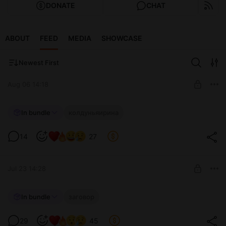
DONATE
CHAT
ABOUT
FEED
MEDIA
SHOWCASE
Newest First
Aug 06 14:18
КОЛДУНЬЯ ИРИНА. ИНТИМНЫЙ
In bundle
колдуньяирина
МОМЕНТ
Level required:
14
27
Агент Малдер
UNLOCK FOR FREE
Jul 23 14:28
3 days free, then $2.57 per month
АНТОЛОГИЯ ГИПОТЕЗ
In bundle
заговор
Level required:
29
45