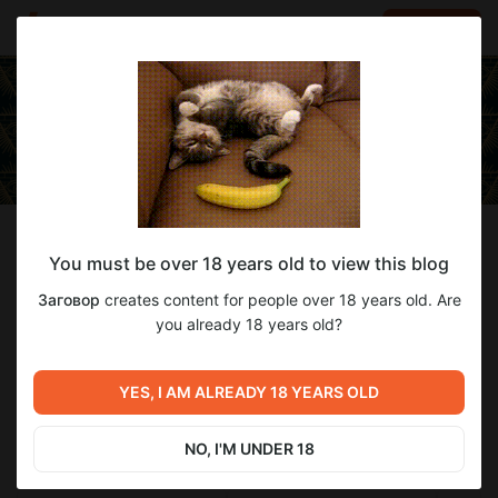
LOG IN
EN
Follow
You must be over 18 years old to view this blog
Заговор
Заговор
creates content for people over 18 years old. Are
Ну вот ты и здесь! Значит пророчество сбылось...
you already 18 years old?
971
subscribers
54
posts
YES, I AM ALREADY 18 YEARS OLD
NO, I'M UNDER 18
SUBSCRIBE