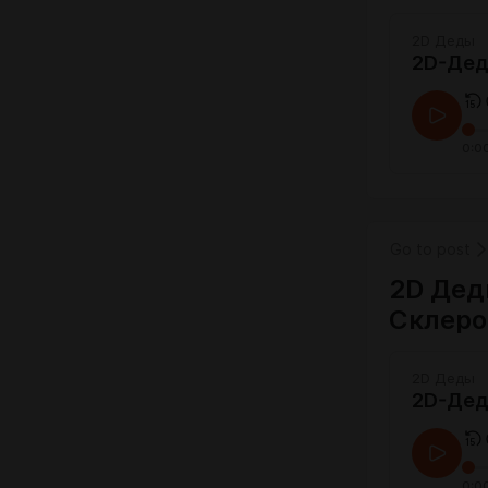
2D Деды
2D-Деды
0:0
Go to post
2D Дед
Склеро
2D Деды
2D-Дед
0:0