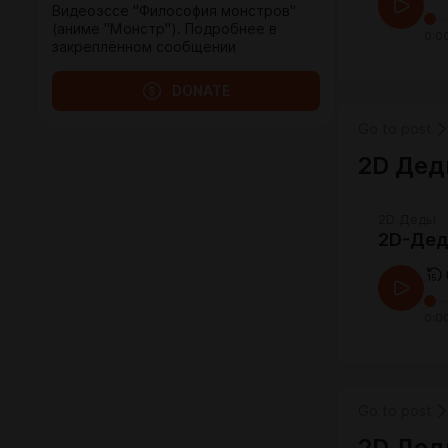
Видеоэссе "Философия монстров"
(аниме "Монстр"). Подробнее в
0:0
закреплённом сообщении
DONATE
Go to post
2D Дед
2D Деды
2D-Деды
0:0
Go to post
2D Дед