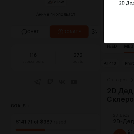
Follow
2D Де
"дедами", од
своё мнение 
Аниме гик-подкаст
Слушать под
Мы на Яндек
CHAT
DONATE
FEED
MED
116
272
subscribers
posts
All
413
Pho
Go to post
2D Дед
Склеро
GOALS
1
2D Деды
2D-Дед
$141.71
of
$387
raised