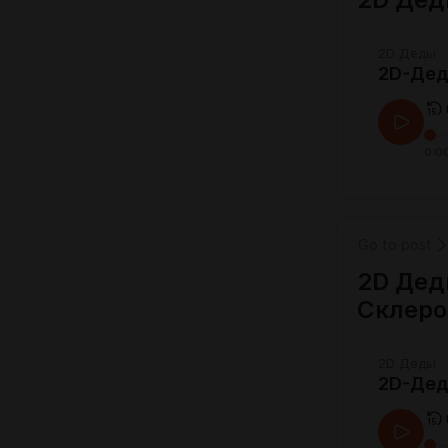
2D Деды
2D-Деды
0:0
Go to post
2D Дед
Склеро
2D Деды
2D-Дед