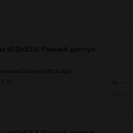
0
2:12:59
ы s02e52.6 Ранний доступ
 сезон 2 выпуск 52,6.mp3
1.0x
0
1:44:28
ы s02e52,3 Ранний доступ