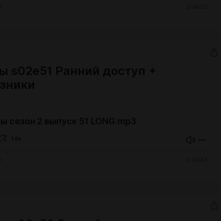
0
2:36:52
ы s02e51 Ранний доступ +
зники
ы сезон 2 выпуск 51 LONG.mp3
1.0x
0
2:36:47