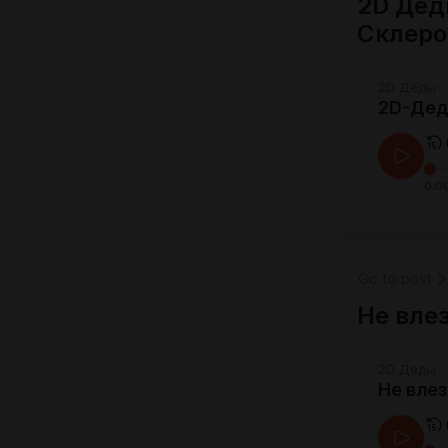
2D Дед
Склеро
2D Деды
2D-Дед
0:0
Go to post
Не вле
2D Деды
Не влез