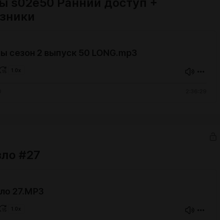
ы s02e50 Ранний доступ +
зники
ы сезон 2 выпуск 50 LONG.mp3
1.0x
0
2:36:29
зло #27
ло 27.MP3
1.0x