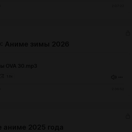
0
2:07:22
: Аниме зимы 2026
ы OVA 30.mp3
1.0x
0
2:36:52
 аниме 2025 года