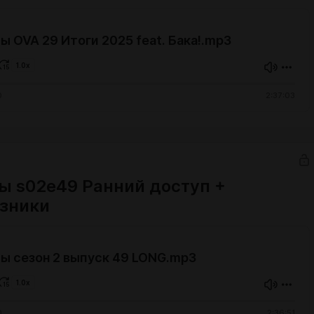
 OVA 29 Итоги 2025 feat. Бака!.mp3
1.0x
0
2:37:03
ы s02e49 Ранний доступ +
зники
ы сезон 2 выпуск 49 LONG.mp3
1.0x
0
2:36:51