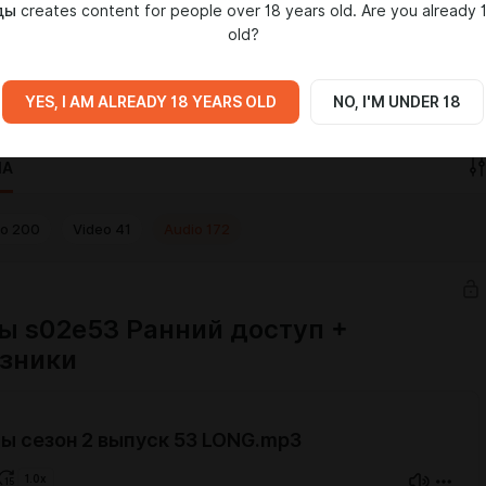
ды
creates content for people over 18 years old. Are you already 
нако это не мешает нам бубнить, плохо шутить и высказывать
old?
об аниме, кино, сериалах, видеоиграх и не только.
каст:
https://2ddeds.mave.digital
с.Музыке:
https://music.yandex.ru/album/17572398
YES, I AM ALREADY 18 YEARS OLD
NO, I'M UNDER 18
IA
to
200
Video
41
Audio
172
ы s02e53 Ранний доступ +
зники
ы сезон 2 выпуск 53 LONG.mp3
1.0x