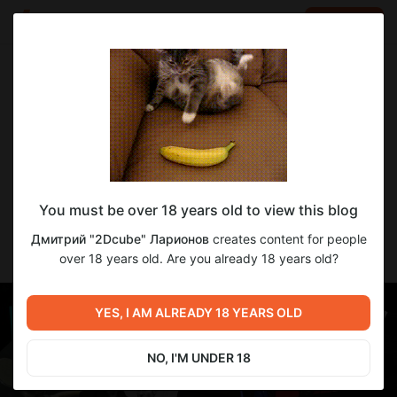
LOG IN
EN
Go to blog
Дмитрий "2Dcube" Ларионов
Apr 26 13:03
SUBSCRIBE
Вчера провёл открытый созвон по
You must be over 18 years old to view this blog
синтезу!
Дмитрий "2Dcube" Ларионов
creates content for people
Мы с подписчиками разбирали треки-референсы и
over 18 years old. Are you already 18 years old?
накручивали звуки из них прямо на созвоне.
YES, I AM ALREADY 18 YEARS OLD
NO, I'M UNDER 18