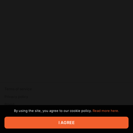
Terms of service
Privacy policy
Brand
By using the site, you agree to our cookie policy.
Read more here.
Support
© 2026 Zaya Solutions Limited. All rights reserved. All trademarks
I AGREE
are the property of their respective owners.