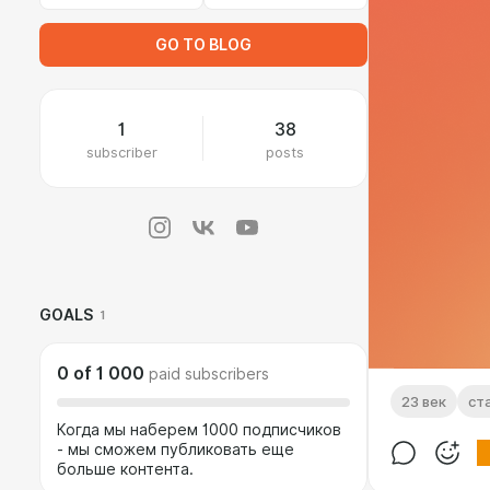
GO TO BLOG
1
38
subscriber
posts
GOALS
1
0
of
1 000
paid subscribers
23 век
ст
Когда мы наберем 1000 подписчиков
- мы сможем публиковать еще
больше контента.