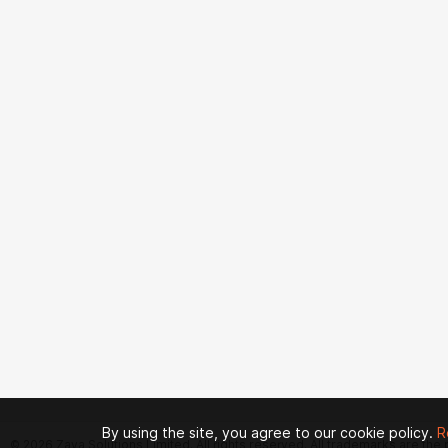
By using the site, you agree to our cookie policy.
R
© 2026 Zaya Solutions Limited. All rights reserved. All trademarks are the