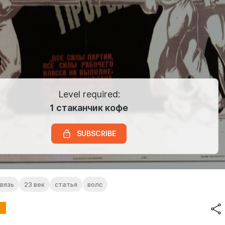
Level required:
1 стаканчик кофе
SUBSCRIBE
вязь
23 век
статья
волс