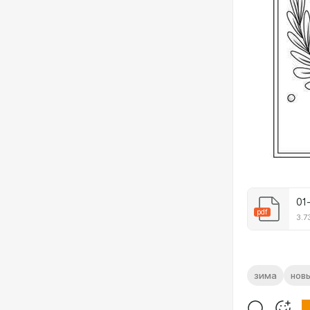
01
pdf
3.7
зима
нов