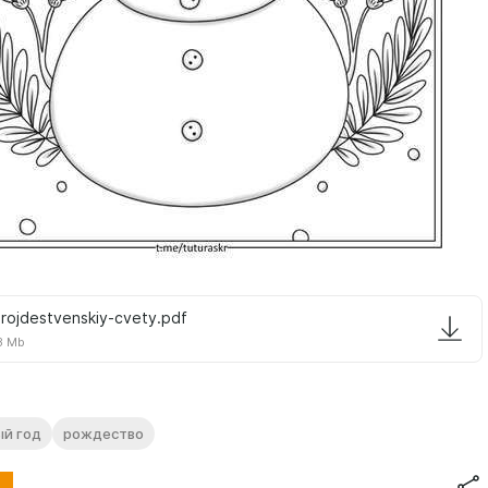
-rojdestvenskiy-cvety.pdf
3 Mb
ый год
рождество