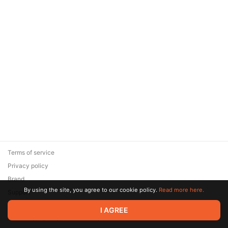
Terms of service
Privacy policy
Brand
By using the site, you agree to our cookie policy.
Read more here.
Support
© 2026 Zaya Solutions Limited. All rights reserved. All trademarks
I AGREE
are the property of their respective owners.