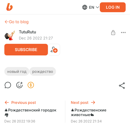
LOG IN
EN
Go to blog
TutuRutu
Dec 26 2022 21:27
SUBSCRIBE
🎄Рождественские животные🐇
новый год
рождество
Level required:
Высококачественные раскраски Рождественские
Премиум раскраски
животные - это милые и симпатичные животные с
подарками или в новогодних украшениях
UNLOCK POST
Previous post
Next post
🎄Рождественский городок
🎄Рождественские
🏘️
животные🐇
Dec 26 2022 19:36
Dec 26 2022 21:34