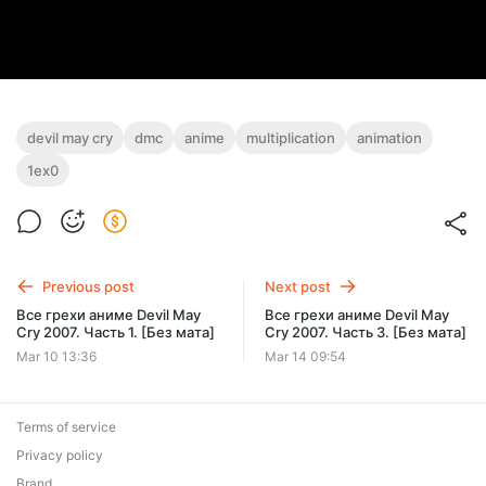
devil may cry
dmc
anime
multiplication
animation
1ex0
Previous post
Next post
Все грехи аниме Devil May
Все грехи аниме Devil May
Cry 2007. Часть 1. [Без мата]
Cry 2007. Часть 3. [Без мата]
Mar 10 13:36
Mar 14 09:54
Terms of service
Privacy policy
Brand