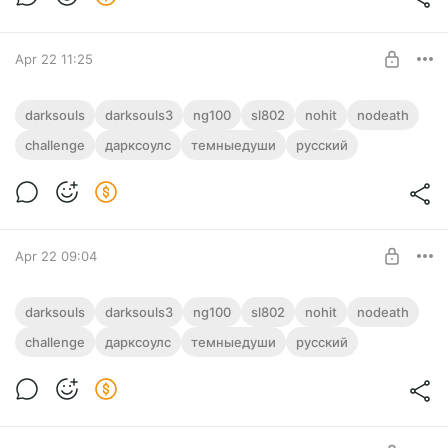
SUBSCRIBE
Apr 22 11:25
Дарк Соулс 3 | Макс уровнем | Без
darksouls
darksouls3
ng100
sl802
nohit
nodeath
урона | NG+100 | Dark Souls 3 | SL802 |
challenge
дарксоулс
темныедуши
русский
No Hit
Level required:
Полый
SUBSCRIBE
Apr 22 09:04
11-13 Дарк Соулс 3 | Dark Souls 3 |
darksouls
darksouls3
ng100
sl802
nohit
nodeath
NG+100 | SL802 | No Hit
challenge
дарксоулс
темныедуши
русский
Level required:
Полый
SUBSCRIBE