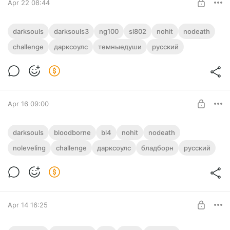
Apr 22 08:44
1-10 Дарк Соулс 3 | Dark Souls 3 |
darksouls
darksouls3
ng100
sl802
nohit
nodeath
NG+100 | SL802 | No Hit
challenge
дарксоулс
темныедуши
русский
Level required:
Полый
SUBSCRIBE
Apr 16 09:00
Бладборн | Все Боссы | Bloodborne | All
darksouls
bloodborne
bl4
nohit
nodeath
Bosses | BL4 | No Hit
noleveling
challenge
дарксоулс
бладборн
русский
Level required:
Полый
SUBSCRIBE
Apr 14 16:25