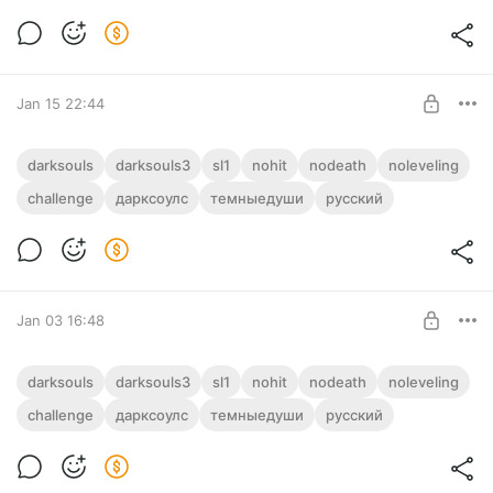
Полый
SUBSCRIBE
Jan 15 22:44
1-10 Дарк Соулс 3 | Только ФЗЧ | Dark
darksouls
darksouls3
sl1
nohit
nodeath
noleveling
Souls 3 | Vitality only
challenge
дарксоулс
темныедуши
русский
Level required:
Полый
SUBSCRIBE
Jan 03 16:48
Дарк Соулс 3 | Только ФЗЧ | Dark Souls 3
darksouls
darksouls3
sl1
nohit
nodeath
noleveling
| Vitality only
challenge
дарксоулс
темныедуши
русский
Level required:
Полый
SUBSCRIBE