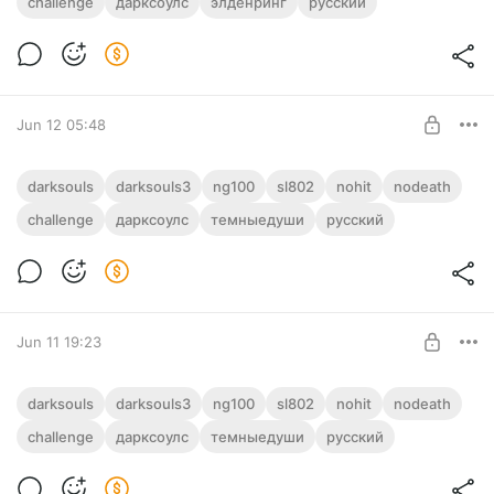
challenge
дарксоулс
элденринг
русский
Level required:
Полый
SUBSCRIBE
Jun 12 05:48
Дарк Соулс 3 | Все Боссы | Без урона |
darksouls
darksouls3
ng100
sl802
nohit
nodeath
NG+100 | Dark Souls 3 | All Bosses |
challenge
дарксоулс
темныедуши
русский
SL802 | No Hit
Level required:
Полый
SUBSCRIBE
Jun 11 19:23
14-23 Дарк Соулс 3 | Dark Souls 3 |
darksouls
darksouls3
ng100
sl802
nohit
nodeath
NG+100 | SL802 | No Hit
challenge
дарксоулс
темныедуши
русский
Level required:
Полый