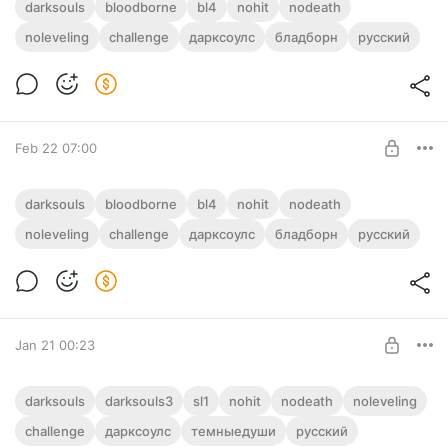
11-17 Бладборн | Bloodborne | BL4 | No Hit
darksouls
bloodborne
bl4
nohit
nodeath
noleveling
challenge
дарксоулс
бладборн
русский
Level required:
Полый
SUBSCRIBE
Feb 22 07:00
1-10 Бладборн | Bloodborne | BL4 | No Hit
darksouls
bloodborne
bl4
nohit
nodeath
noleveling
challenge
дарксоулс
бладборн
русский
Level required:
Полый
SUBSCRIBE
Jan 21 00:23
11-15 Дарк Соулс 3 | Только ФЗЧ | Dark
darksouls
darksouls3
sl1
nohit
nodeath
noleveling
Souls 3 | Vitality only
challenge
дарксоулс
темныедуши
русский
Level required: