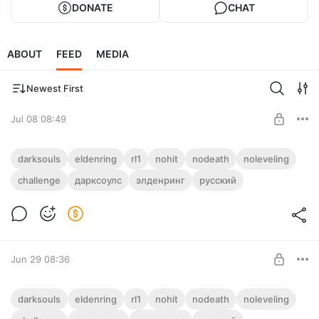
DONATE
CHAT
ABOUT
FEED
MEDIA
Newest First
Jul 08 08:49
11-20 Элден Ринг | Elden Ring | RL1 | No
darksouls
eldenring
rl1
nohit
nodeath
noleveling
Hit
challenge
дарксоулс
элденринг
русский
Level required:
Полый
SUBSCRIBE
Jun 29 08:36
1-10 Элден Ринг | Elden Ring | RL1 | No Hit
darksouls
eldenring
rl1
nohit
nodeath
noleveling