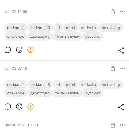
Jan 03 13:05
11-15 Дарк Соулс 3 | Только СП | Dark
darksouls
darksouls3
sl1
nohit
nodeath
noleveling
Souls 3 | Stamina only
challenge
дарксоулс
темныедуши
русский
Level required:
Полый
SUBSCRIBE
Jan 03 07:18
1-10 Дарк Соулс 3 | Только СП | Dark
darksouls
darksouls3
sl1
nohit
nodeath
noleveling
Souls 3 | Stamina only
challenge
дарксоулс
темныедуши
русский
Level required:
Полый
SUBSCRIBE
Dec 18 2025 07:00