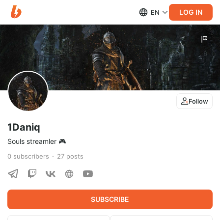
LOG IN
EN
Follow
1Daniq
Souls streamler 🎮
0
subscribers
27
posts
SUBSCRIBE