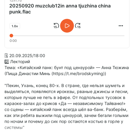
12in.ru
20250920 muzclub12in anna tjuzhina china
punk.flac
1.0x
0:00
🗓 20.09.2025/18:00
2️⃣ Лекторий
Тема: «Китайский панк: бунт под цензурой» — Анна Тюжина
(Пища Династии Минь (https://t.me/brodskyming))
"Пекин, Ухань, конец 80-х. В стране, где нельзя шуметь и
выделяться, появляются ирокезы, рваные джинсы и песни,
которые лучше не петь в эфире. От подпольных тусовок в
караоке-залах до криков «Да — независимому Тайваню!»
со сцены — китайский панк всегда шёл ва-банк. Разберём,
как эти ребята выжили под цензурой, зачем бегали голыми
по ночам и почему до сих пор остаются костью в горле у
системы"