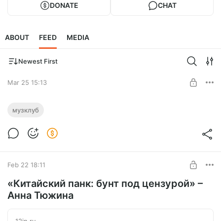
DONATE
CHAT
ABOUT
FEED
MEDIA
Newest First
Mar 25 15:13
«Все песни только о любви» —
музклуб
Александр и Юлия Михайловские
Level required:
Уровень 12х12
SUBSCRIBE
Feb 22 18:11
«Китайский панк: бунт под цензурой» –
Анна Тюжина