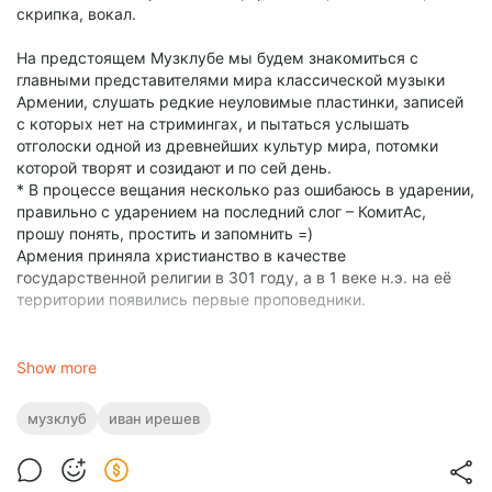
скрипка, вокал.
На предстоящем Музклубе мы будем знакомиться с
главными представителями мира классической музыки
Армении, слушать редкие неуловимые пластинки, записей
с которых нет на стримингах, и пытаться услышать
отголоски одной из древнейших культур мира, потомки
которой творят и созидают и по сей день.
* В процессе вещания несколько раз ошибаюсь в ударении,
правильно с ударением на последний слог – КомитАс,
прошу понять, простить и запомнить =)
Армения приняла христианство в качестве
государственной религии в 301 году, а в 1 веке н.э. на её
территории появились первые проповедники.
12in.ru
Show more
2025-08-23 МузКлуб – Классика. Композиторы
и исполнители Армении.flac
музклуб
иван ирешев
1.0x