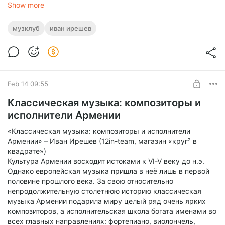
Show more
музклуб
иван ирешев
Feb 14 09:55
Классическая музыка: композиторы и
исполнители Армении
«Классическая музыка: композиторы и исполнители
Армении» – Иван Ирешев (12in-team, магазин «круг² в
квадрате»)
Культура Армении восходит истоками к VI-V веку до н.э.
Однако европейская музыка пришла в неё лишь в первой
половине прошлого века. За свою относительно
непродолжительную столетнюю историю классическая
0:00:00 – Дмитрий Комедея (12in, интро)
музыка Армении подарила миру целый ряд очень ярких
0:02:07 – Дмитрий Лебедев (виолончель, интро)
композиторов, а исполнительская школа богата именами во
0:07:45 – Иван Ирешев (12in, интро)
всех главных направлениях: фортепиано, виолончель,