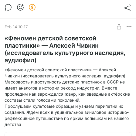
океанским бризом, жемчужными закатами и вечным
летом в залитом неоновыми огнями футуристическом
Токио. В такую атмосферу мы будем погружаться с
помощью классических сити-поп-записей и их
Feb 14 10:17
современных интерпретаций. А поскольку золотые годы
жанра пришлись на эпоху аудиокассет, слушать их мы
«Феномен детской советской
будем именно с этих носителей.
пластинки» — Алексей Чивкин
(исследователь культурного наследия,
аудиофил)
«Феномен детской советской пластинки» — Алексей
Чивкин (исследователь культурного наследия, аудиофил)
Массовость и доступность детских пластинок в СССР не
имеет аналогов в истории рекорд индустрии. Вместе
проследим как зарождался жанр, как звездные актёрские
составы стали голосами поколений.
Прослушаем культовые образцы и узнаем перипетии их
создания. Ждём всех в удивительное виниловое историко-
рефлексивное путешествие по ярким вспышкам из нашего
детства