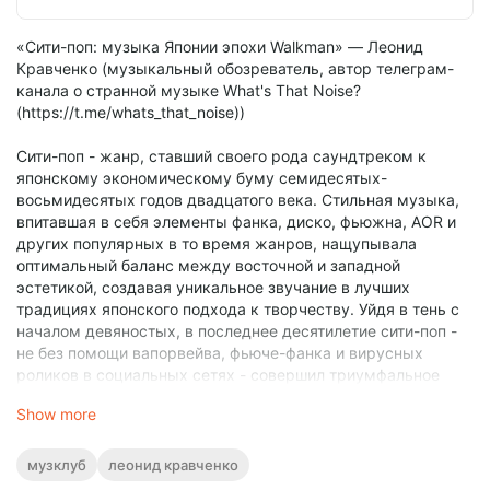
«Сити-поп: музыка Японии эпохи Walkman» — Леонид
Кравченко (музыкальный обозреватель, автор телеграм-
канала о странной музыке What's That Noise?
(https://t.me/whats_that_noise))
Сити-поп - жанр, ставший своего рода саундтреком к
японскому экономическому буму семидесятых-
восьмидесятых годов двадцатого века. Стильная музыка,
впитавшая в себя элементы фанка, диско, фьюжна, AOR и
других популярных в то время жанров, нащупывала
оптимальный баланс между восточной и западной
эстетикой, создавая уникальное звучание в лучших
традициях японского подхода к творчеству. Уйдя в тень с
началом девяностых, в последнее десятилетие сити-поп -
не без помощи вапорвейва, фьюче-фанка и вирусных
роликов в социальных сетях - совершил триумфальное
возвращение, и теперь его популярность шагает далеко за
Show more
пределами родных островов.
Прослушивание этой музыки сегодня неизбежно вызывает
музклуб
леонид кравченко
ностальгически-утопический ассоциативный ряд с