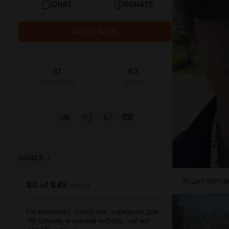
CHAT
DONATE
GO TO BLOG
31
63
subscribers
posts
GOALS
4
Ходил сегод
$0
of
$45
raised
На комплект отверток, зарядник для
VR-шлема, и мягкий кабель так же