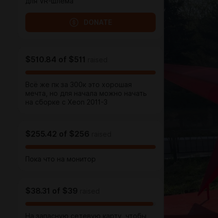
для VR-шлема
DONATE
$510.84
of
$511
raised
Всё же пк за 300к это хорошая
мечта, но для начала можно начать
на сборке с Xeon 2011-3
$255.42
of
$256
raised
Пока что на монитор
$38.31
of
$39
raised
На запасную сетевую карту, чтобы