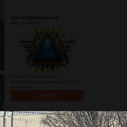
Элита Иллюминатов
$64 per month
Реквест одной игры но с
челленджем, или серии игр, но без
челленджа
SUBSCRIBE