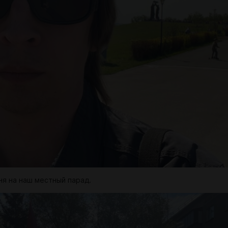
ня на наш местный парад.