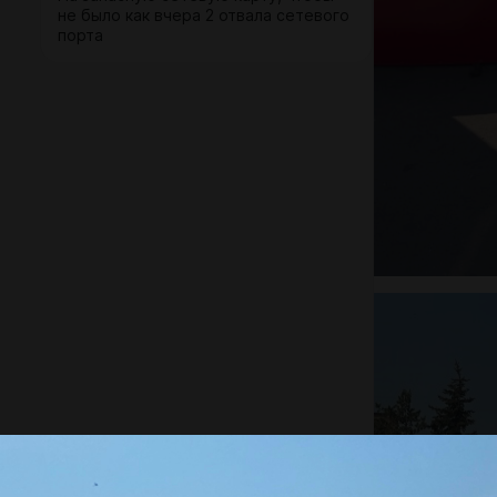
не было как вчера 2 отвала сетевого
порта