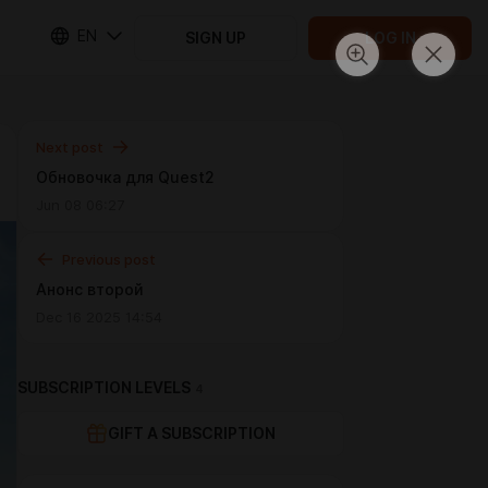
EN
SIGN UP
LOG IN
Next post
Обновочка для Quest2
Jun 08 06:27
Previous post
Анонс второй
Dec 16 2025 14:54
SUBSCRIPTION LEVELS
4
GIFT A SUBSCRIPTION