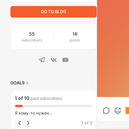
GO TO BLOG
55
16
subscribers
posts
GOALS
3
1
of
10
paid subscribers
Я кому-то нужен...
1
of
3