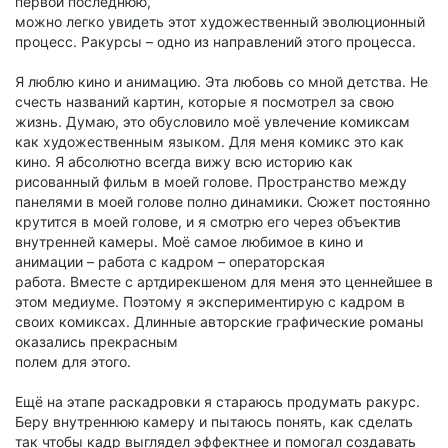
первой последнюю,
можно легко увидеть этот художественный эволюционный
процесс. Ракурсы – одно из направлений этого процесса.
Я люблю кино и анимацию. Эта любовь со мной детства. Не
счесть названий картин, которые я посмотрел за свою
жизнь. Думаю, это обусловило моё увлечение комиксам
как художественным языком. Для меня комикс это как
кино. Я абсолютно всегда вижу всю историю как
рисованный фильм в моей голове. Пространство между
панелями в моей голове полно динамики. Сюжет постоянно
крутится в моей голове, и я смотрю его через объектив
внутренней камеры. Моё самое любимое в кино и
анимации – работа с кадром – операторская
работа. Вместе с артдирекшеном для меня это ценнейшее в
этом медиуме. Поэтому я экспериментирую с кадром в
своих комиксах. Длинные авторские графические романы
оказались прекрасным
полем для этого.
Ещё на этапе раскадровки я стараюсь продумать ракурс.
Беру внутреннюю камеру и пытаюсь понять, как сделать
так чтобы кадр выглядел эффектнее и помогал создавать