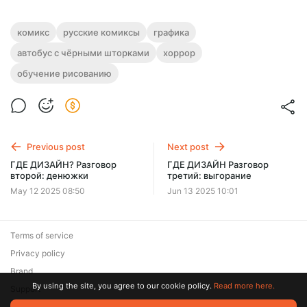
комикс
русские комиксы
графика
автобус с чёрными шторками
хоррор
обучение рисованию
Previous post
Next post
ГДЕ ДИЗАЙН? Разговор
ГДЕ ДИЗАЙН Разговор
второй: денюжки
третий: выгорание
May 12 2025 08:50
Jun 13 2025 10:01
Terms of service
Privacy policy
Brand
By using the site, you agree to our cookie policy.
Read more here.
Support