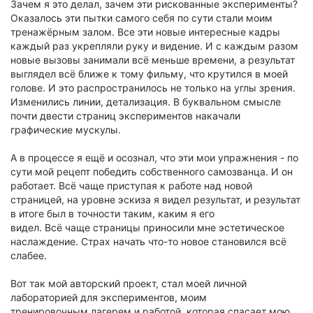
Зачем я это делал, зачем эти рискованные эксперименты?
Оказалось эти пытки самого себя по сути стали моим
тренажёрным залом. Все эти новые интересные кадры
каждый раз укрепляли руку и видение. И с каждым разом
новые вызовы занимали всё меньше времени, а результат
выглядел всё ближе к тому фильму, что крутился в моей
голове. И это распространилось не только на углы зрения.
Изменились линии, детализация. В буквальном смысле
почти двести страниц экспериментов накачали
графические мускулы.
А в процессе я ещё и осознал, что эти мои упражнения - по
сути мой рецепт победить собственного самозванца. И он
работает. Всё чаще приступая к работе над новой
страницей, на уровне эскиза я видел результат, и результат
в итоге был в точности таким, каким я его
видел. Всё чаще страницы приносили мне эстетическое
наслаждение. Страх начать что-то новое становился всё
слабее.
Вот так мой авторский проект, стал моей личной
лабораторией для экспериментов, моим
тренировочным лагерем и работой, которая спасает мою