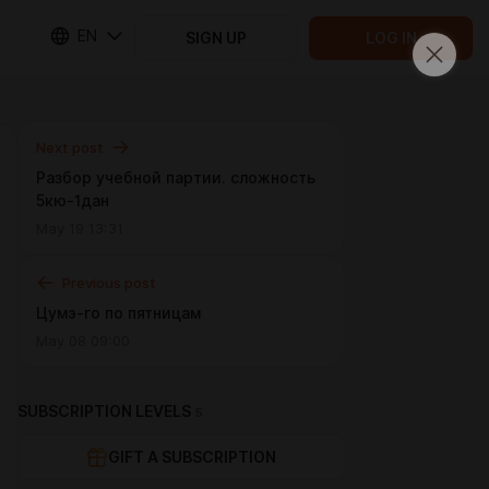
EN
SIGN UP
LOG IN
Next post
Разбор учебной партии. сложность
5кю-1дан
May 19 13:31
Previous post
Цумэ-го по пятницам
May 08 09:00
SUBSCRIPTION LEVELS
5
GIFT A SUBSCRIPTION