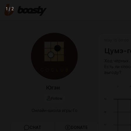
1 / 2
May 15 09:00
Цумэ-г
Ход чёрных. 
Есть ли спо
выгоду?
Югэн
Follow
Онлайн-школа игры Го
CHAT
DONATE