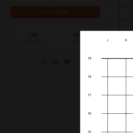
GO TO BLOG
136
562
subscribers
posts