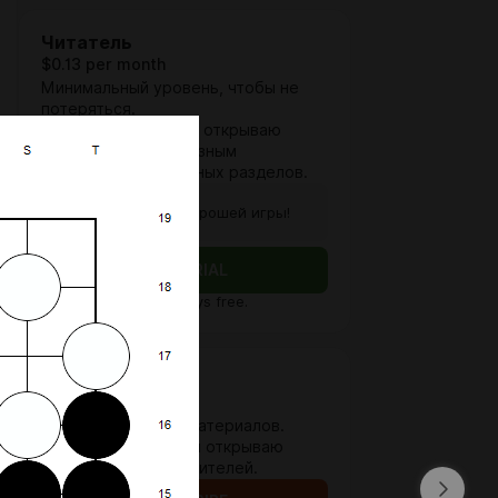
Читатель
$0.13 per month
Минимальный уровень, чтобы не
потеряться.
Время от времени я открываю
доступ к разнообразным
материалам из платных разделов.
Konnichiwa! Хорошей игры!
FREE TRIAL
First
30 days free.
Ценитель Го
$2.6 per month
Доступно больше материалов.
Некоторые разборы открываю
специально для ценителей.