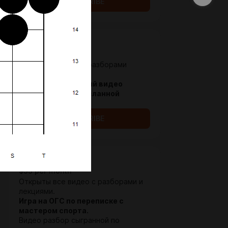
SUBSCRIBE
Любитель Го
$26 per month
Открытые видео с разборами
других учеников.
Один персональный видео
разбор любой присланной
партии.
SUBSCRIBE
Инсей
$33 per month
Открыты все видео с разборами и
лекциями.
Игра на ОГС по переписке с
мастером спорта.
Видео разбор сыгранной по