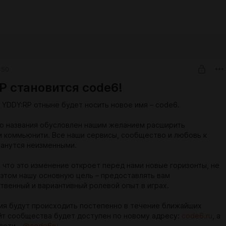
:50
P становится code6!
YDDY:RP отныне будет носить новое имя – code6.
о названия обусловлен нашим желанием расширить
 коммьюнити. Все наши сервисы, сообщество и любовь к
анутся неизменными.
 что это изменение откроет перед нами новые горизонты, не
 этом нашу основную цель – предоставлять вам
твенный и вариантивный ролевой опыт в играх.
ия будут происходить постепенно в течение ближайших
йт сообщества будет доступен по новому адресу:
code6.ru
, а