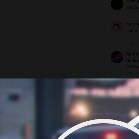
Лавка
Рассм
Jul 15 
nefor
здрав
Aug 25
Spoff
Приве
бусти.
Sep 13
кирил
Добро
Sep 24
Valent
приве
Oct 27
Роман