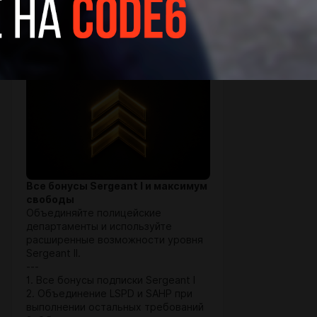
Sergeant II (Уровень 3)
$5.4 per month
Все бонусы Sergeant I и максимум
свободы
Объединяйте полицейские
департаменты и используйте
расширенные возможности уровня
Sergeant II.
---
1. Все бонусы подписки Sergeant I
2. Объединение LSPD и SAHP при
выполнении остальных требований