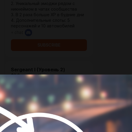
2. Уникальный эмоджи рядом с
никнеймом в чатах сообщества
3. В 2 раза больше XP в будние дни
4. Дополнительные слоты: 5
персонажей и 10 автомобилей
+ chat
SUBSCRIBE
Sergeant I (Уровень 2)
$3.6 per month
Все бонусы Deputy и больше