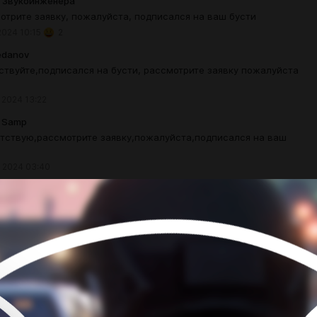
 Звукоинженера
отрите заявку, пожалуйста, подписался на ваш бусти
2024 10:15
2
edanov
ствуйте,подписался на бусти, рассмотрите заявку пожалуйста
 2024 13:22
i Samp
тствую,рассмотрите заявку,пожалуйста,подписался на ваш
 2024 03:40
л
й ночи, проверьте пожалуйста заявку, подписан на ваш бусти.
 2024 21:45
ins Lalievs
т подал заявку, просьба рассмотреть
 2024 18:02
 Крикунов