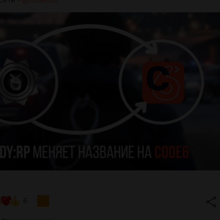
сети -
@code6ru
.
6