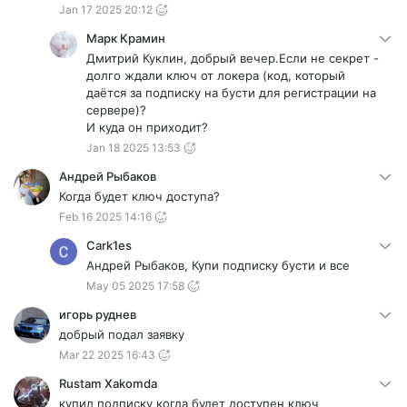
Если будут вопросы пишите мне в личку в
Jan 17 2025 20:12
дискорде (_ftus_)
Марк Крамин
Дмитрий Куклин, добрый вечер.Если не секрет -
долго ждали ключ от локера (код, который
даётся за подписку на бусти для регистрации на
сервере)?
И куда он приходит?
Jan 18 2025 13:53
Андрей Рыбаков
Когда будет ключ доступа?
Feb 16 2025 14:16
Cark1es
Андрей Рыбаков, Купи подписку бусти и все
May 05 2025 17:58
игорь руднев
добрый подал заявку
Mar 22 2025 16:43
Rustam Xakomda
купил подписку когда будет доступен ключ