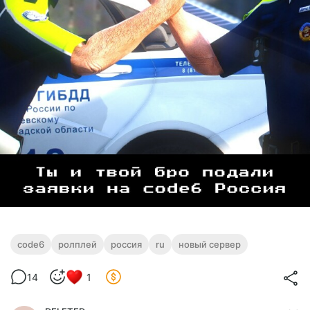
code6
ролплей
россия
ru
новый сервер
14
1