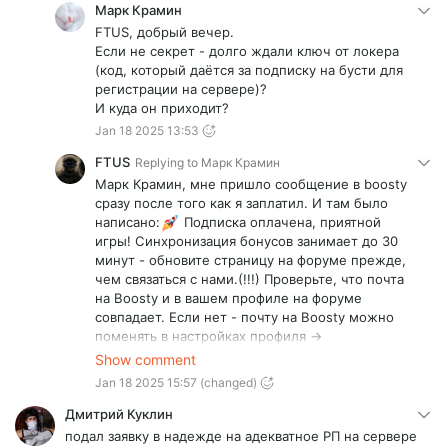
Марк Крамин
FTUS, добрый вечер.
Если не секрет - долго ждали ключ от локера
(код, который даётся за подписку на бусти для
регистрации на сервере)?
И куда он приходит?
Jan 18 2025 13:53
FTUS
Replying to
Марк Крамин
Марк Крамин, мне пришло сообщение в boosty
сразу после того как я заплатил. И там было
написано:
Подписка оплачена, приятной
игры! Синхронизация бонусов занимает до 30
минут - обновите страницу на форуме прежде,
чем связаться с нами.(!!!) Проверьте, что почта
на Boosty и в вашем профиле на форуме
совпадает. Если нет - почту на Boosty можно
поменять в настройках профиля ->
https://boosty.to/app/settings/edit
Show comment
, после чего мы привяжем вашу подписку к
Jan 18 2025 15:57
(changed)
профилю.Если у вас возникнут сложности -
свяжитесь с нами в VK:
Дмитрий Куклин
https://vk.me/yddyrp
подал заявку в надежде на адекватное РП на сервере