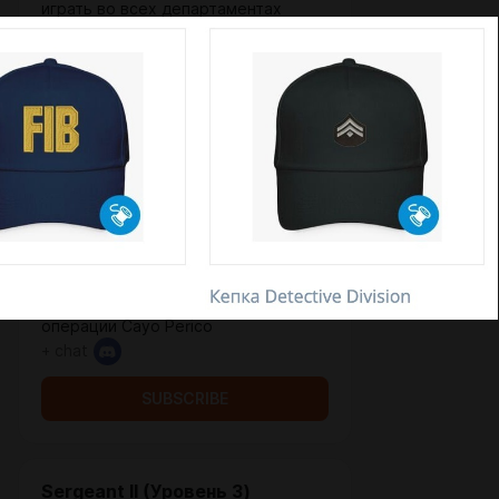
играть во всех департаментах
одновременно.
---
1. Все бонусы подписки Deputy
2. Короткий тег участника (из 2
цифр)
3. В 2 раза больше XP каждый день
4. Объединение с департаментами
при выполнении остальных
требований
5. Дополнительные слоты: 10
персонажей и 20 автомобилей
6. Приоритетное рассмотрение
заявки в очереди
7. Эксклюзивный доступ к видео
операции Cayo Perico
+ chat
SUBSCRIBE
Sergeant II (Уровень 3)