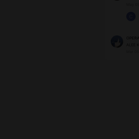
May 09
OPER
ALEE 
Mar 05