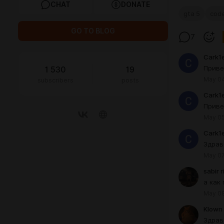
CHAT
DONATE
gta 5
cod
GO TO BLOG
7
Cark1
Приве
1 530
19
May 04
subscribers
posts
Cark1
Приве
May 05
Cark1
Здрав
May 07
sabir 
а как
May 08
Klown 
Здрав