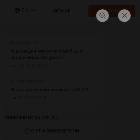
EN
SIGN UP
LOG IN
Next post
Код скидки магазина code6 для
подписчиков Sergeant I
Mar 23 2025 20:33
Previous post
Мы откроем прием заявок с 02.02!
Jan 20 2025 07:16
SUBSCRIPTION LEVELS
4
GIFT A SUBSCRIPTION