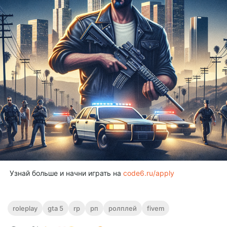
Узнай больше и начни играть на
code6.ru/apply
roleplay
gta 5
rp
рп
ролплей
fivem