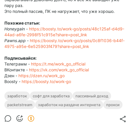
пару раз.
Это полный пассив, ПК не нагружает, что уже хорошо.
Похожие статьи:
Honeygain
-
https://boosty.to/work-go/posts/48c125af-d4d9-
44ad-a6fe-2998f51c915e?share=post_link
Pawns.app
-
https://boosty.to/work-go/posts/0c8f1036-b44f-
4975-a95e-6e525903f479?share=post_link
Подписывайся:
Телеграмм -
https://t.me/work_go_official
ВКонтакте -
https://vk.com/work_go_official
Дзен -
https://dzen.ru/work_go
Boosty -
https://boosty.to/work-go
заработок
софт для заработка
пассивный доход
packetstream
заработок на раздаче интернета
прокси