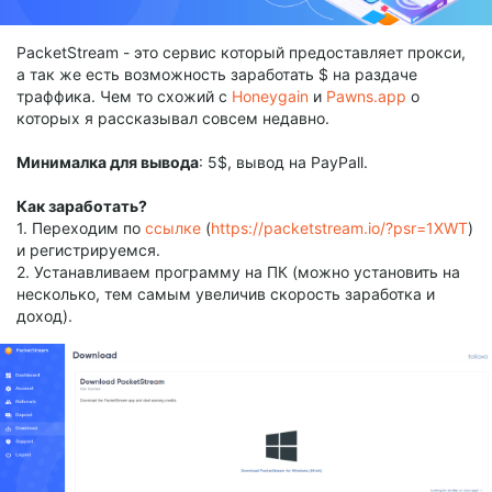
PacketStream - это сервис который предоставляет прокси,
а так же есть возможность заработать $ на раздаче
траффика. Чем то схожий с
Honeygain
и
Pawns.app
о
которых я рассказывал совсем недавно.
Минималка для вывода
: 5$, вывод на PayPall.
Как заработать?
1. Переходим по
ссылке
(
https://packetstream.io/?psr=1XWT
)
и регистрируемся.
2. Устанавливаем программу на ПК (можно установить на
несколько, тем самым увеличив скорость заработка и
доход).