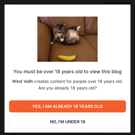
LOG IN
EN
Go to blog
Wind Velih
Dec 24 2023 14:13
SUBSCRIBE
Исправление перевода в игре FAMILY
You must be over 18 years old to view this blog
BLISS INCEPTION
Wind Velih
creates content for people over 18 years old.
Привет, случайно поломал начисление кармы при переводе
Are you already 18 years old?
вотс, все поправлено. Достаточно просто заменить файл в
папке с игрой
YES, I AM ALREADY 18 YEARS OLD
NO, I'M UNDER 18