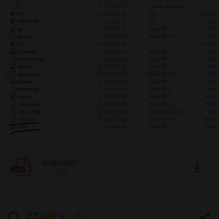
script.rpyc
rpyc
301.24 Kb
5