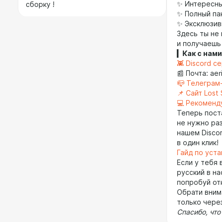
✨ Интересны
сборку !
✨ Полный па
✨ Эксклюзив
Здесь ты не
и получаешь
▎Как с нами
👾 Discord с
📰 Почта: aer
📪 Телеграм
📌 Сайт Lost 
💻 Рекоменд
Теперь пост
не нужно раз
нашем Discor
в один клик!
Гайд по уста
Если у тебя 
русский в на
попробуй от
Обрати вним
только через
Спасибо, что