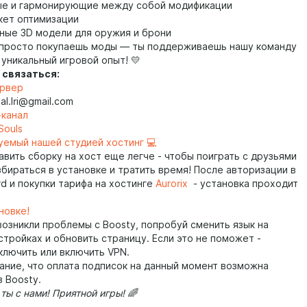
е и гармонирующие между собой модификации
кет оптимизации
ные 3D модели для оружия и брони
 просто покупаешь моды — ты поддерживаешь нашу команду
 уникальный игровой опыт! 💛
 связаться:
ервер
ial.lri@gmail.com
-канал
Souls
уемый нашей студией хостинг 💻
авить сборку на хост еще легче - чтобы поиграть с друзьями
бираться в установке и тратить время! После авторизации в
d и покупки тарифа на хостинге
Aurorix
- установка проходит
новке!
возникли проблемы с Boosty, попробуй сменить язык на
стройках и обновить страницу. Если это не поможет -
ключить или включить VPN.
ание, что оплата подписок на данный момент возможна
 Boosty.
 ты с нами! Приятной игры! 🌈