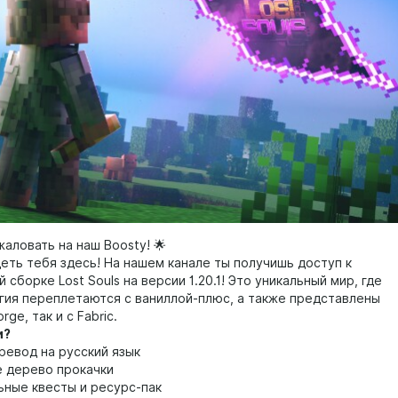
аловать на наш Boosty! 🌟
еть тебя здесь! На нашем канале ты получишь доступ к
 сборке Lost Souls на версии 1.20.1! Это уникальный мир, где
агия переплетаются с ваниллой-плюс, а также представлены
rge, так и с Fabric.
и?
ревод на русский язык
 дерево прокачки
ьные квесты и ресурс-пак