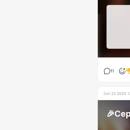
11
Oct 23 2025 1
🎉Сер