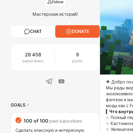
Follow
Мастерская историй!
CHAT
DONATE
28 458
9
subscribers
posts
🌟 Добро пож
Мы рады вид
эксклюзивной
фэнтези и м
GOALS
1
моды как с Fo
▎Что внутр
✨ Полный пе
100
of
100
paid subscribers
✨ Кастомное
✨ Увлекател
Сделать классную и интересную