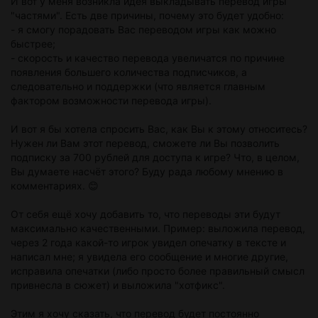
И вот у меня возникла идея выкладывать перевод игры
"частями". Есть две причины, почему это будет удобно:
- я смогу порадовать Вас переводом игры как можно
быстрее;
- скорость и качество перевода увеличатся по причине
появления большего количества подписчиков, а
следовательно и поддержки (что является главным
фактором возможности перевода игры).
И вот я бы хотела спросить Вас, как Вы к этому относитесь?
Нужен ли Вам этот перевод, сможете ли Вы позволить
подписку за 700 рублей для доступа к игре? Что, в целом,
Вы думаете насчёт этого? Буду рада любому мнению в
комментариях. 😊
От себя ещё хочу добавить то, что переводы эти будут
максимально качественными. Пример: выложила перевод,
через 2 года какой-то игрок увидел опечатку в тексте и
написал мне; я увидела его сообщение и многие другие,
исправила опечатки (либо просто более правильный смысл
привнесла в сюжет) и выложила "хотфикс".
Этим я хочу сказать, что перевод будет постоянно