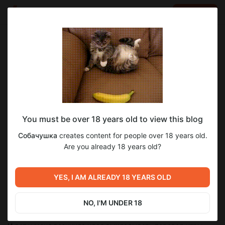
LOG IN
EN
Go to blog
Собачушка
Jul 13 2024 17:29
SUBSCRIBE
Перевод игры
You must be over 18 years old to view this blog
Приветик, Пёсики! 🐶 Хочу сообщить, что в ближайшее
время будет рассматриваться вопрос по одной из многих
Собачушка
creates content for people over 18 years old.
игр, которых я хочу перевести, а именно Tales of Terrara.
Are you already 18 years old?
Перевод я уже начала, но, как оказалось... занимает он
колоссального количества времени, учитывая то, что
YES, I AM ALREADY 18 YEARS OLD
параллельно я практически каждый день выкладываю
перевод какого-либо комикса себе в телеграм
NO, I'M UNDER 18
@Sobachushka.