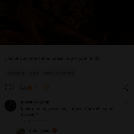
Спасибо за уделённое время. Всем удачки 🤗
перевод
игра
tales_of_terrara
3
1
Виталий Пропп
Привет, не подскажешь, когда выйдет 49 серия
"друзей"?
Feb 04 17:12
Собачушка