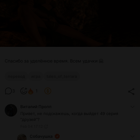
Спасибо за уделённое время. Всем удачки 🤗
перевод
игра
tales_of_terrara
3
1
Виталий Пропп
Привет, не подскажешь, когда выйдет 49 серия
"друзей"?
Feb 04 17:12
Собачушка