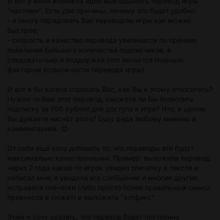
И вот у меня возникла идея выкладывать перевод игры
"частями". Есть две причины, почему это будет удобно:
- я смогу порадовать Вас переводом игры как можно
быстрее;
- скорость и качество перевода увеличатся по причине
появления большего количества подписчиков, а
следовательно и поддержки (что является главным
фактором возможности перевода игры).
И вот я бы хотела спросить Вас, как Вы к этому относитесь?
Нужен ли Вам этот перевод, сможете ли Вы позволить
подписку за 700 рублей для доступа к игре? Что, в целом,
Вы думаете насчёт этого? Буду рада любому мнению в
комментариях. 😊
От себя ещё хочу добавить то, что переводы эти будут
максимально качественными. Пример: выложила перевод,
через 2 года какой-то игрок увидел опечатку в тексте и
написал мне; я увидела его сообщение и многие другие,
исправила опечатки (либо просто более правильный смысл
привнесла в сюжет) и выложила "хотфикс".
Этим я хочу сказать, что перевод будет постоянно