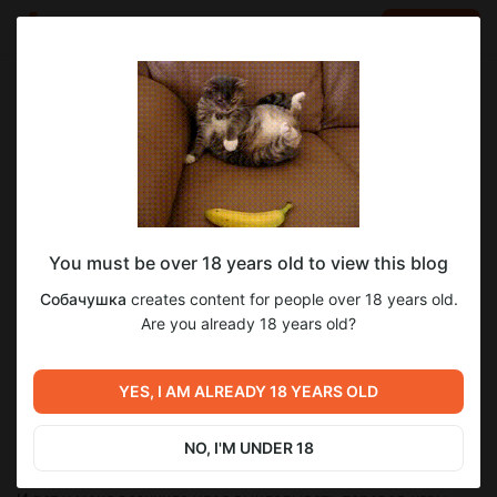
LOG IN
EN
Go to blog
Собачушка
Jul 13 2024 17:29
SUBSCRIBE
Перевод игры
You must be over 18 years old to view this blog
Приветик, Пёсики! 🐶 Хочу сообщить, что в ближайшее
время будет рассматриваться вопрос по одной из многих
Собачушка
creates content for people over 18 years old.
игр, которых я хочу перевести, а именно Tales of Terrara.
Are you already 18 years old?
Перевод я уже начала, но, как оказалось... занимает он
колоссального количества времени, учитывая то, что
YES, I AM ALREADY 18 YEARS OLD
параллельно я практически каждый день выкладываю
перевод какого-либо комикса себе в телеграм
NO, I'M UNDER 18
@Sobachushka.