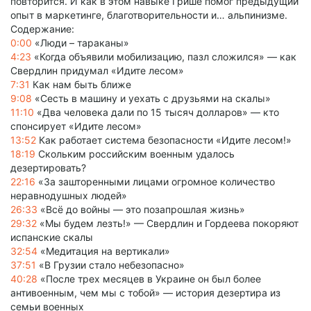
повторится. И как в этом навыке Грише помог предыдущий
опыт в маркетинге, благотворительности и… альпинизме.
Содержание:
0:00
«Люди – тараканы»
4:23
«Когда объявили мобилизацию, пазл сложился» — как
Свердлин придумал «Идите лесом»
7:31
Как нам быть ближе
9:08
«Сесть в машину и уехать с друзьями на скалы»
11:10
«Два человека дали по 15 тысяч долларов» — кто
спонсирует «Идите лесом»
13:52
Как работает система безопасности «Идите лесом!»
18:19
Скольким российским военным удалось
дезертировать?
22:16
«За зашторенными лицами огромное количество
неравнодушных людей»
26:33
«Всё до войны — это позапрошлая жизнь»
29:32
«Мы будем лезть!» — Свердлин и Гордеева покоряют
испанские скалы
32:54
«Медитация на вертикали»
37:51
«В Грузии стало небезопасно»
40:28
«После трех месяцев в Украине он был более
антивоенным, чем мы с тобой» — история дезертира из
семьи военных