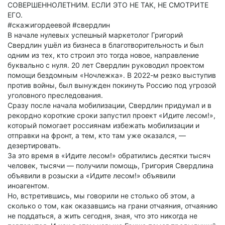
СОВЕРШЕННОЛЕТНИМ. ЕСЛИ ЭТО НЕ ТАК, НЕ СМОТРИТЕ
ЕГО.
#скажигордеевой #свердлин
В начале нулевых успешный маркетолог Григорий
Свердлин ушёл из бизнеса в благотворительность и был
одним из тех, кто строил это тогда новое, направление
буквально с нуля. 20 лет Свердлин руководил проектом
помощи бездомным «Ночлежка». В 2022-м резко выступив
против войны, был вынужден покинуть Россию под угрозой
уголовного преследования.
Сразу после начала мобилизации, Свердлин придумал и в
рекордно короткие сроки запустил проект «Идите лесом!»,
который помогает россиянам избежать мобилизации и
отправки на фронт, а тем, кто там уже оказался, —
дезертировать.
За это время в «Идите лесом!» обратились десятки тысяч
человек, тысячи — получили помощь, Григория Свердлина
объявили в розыски а «Идите лесом!» объявили
иноагентом.
Но, встретившись, мы говорили не столько об этом, а
сколько о том, как оказавшись на грани отчаяния, отчаянию
не поддаться, а жить сегодня, зная, что это никогда не