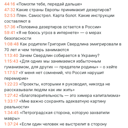
44:16
«Помогли тебе, передай дальше»
47:32
Какие страны Европы принимаюит дезертиров?
52:53
Плен. Самострел. Карта болот. Какие инструкции
составляют в
57:36
«Половина дезертиров остается в России»
59:41
«Я не боюсь угроз в интернете» — о мерах
безопасности
1:08:48
Как родители Григория Свердлина эмигрировали в
70 лет и чем теперь занимаются
1:13:40
Зачем Свердлин собирается в Украину?
1:15:43
«Для одних мы занимаемся избыточным
гуманизмом, для других — предатели родины» – о хейте
1:17:57
«У меня нет сомнений, что Россия нарушит
перемирие»
1:22:23
«Проекты, которыми я руководил, никогда не
рассказывали людям как им жить»
1:27:42
«Благотворительность — это химера капитализма»
1:33:17
«Мне важно сохранять адекватную картину
реальности»
1:34:45
«Петроградская сторона, которую захватили
мавры»
1:37:24
«Если один человек не выстрелит в сторону