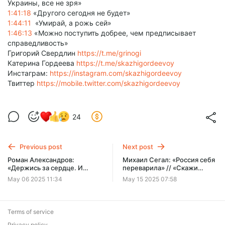
Украины, все не зря»
1:41:18
«Другого сегодня не будет»
1:44:11
«Умирай, а рожь сей»
1:46:13
«Можно поступить добрее, чем предписывает
справедливость»
Григорий Свердлин
https://t.me/grinogi
Катерина Гордеева
https://t.me/skazhigordeevoy
Инстаграм:
https://instagram.com/skazhigordeevoy
Твиттер
https://mobile.twitter.com/skazhigordeevoy
24
Previous post
Next post
Роман Александров:
Михаил Сегал: «Россия себя
«Держись за сердце. И
переварила» // «Скажи
верь» // «Скажи Гордеевой»
Гордеевой»
May 06 2025 11:34
May 15 2025 07:58
Terms of service
Privacy policy