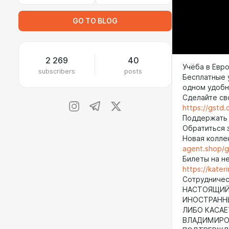
GO TO BLOG
2 269
40
Учёба в Евро
subscribers
posts
Бесплатные 
одном удобн
Cделайте св
https://gstd
Поддержать
Обратиться
Новая колле
agent.shop/
Билеты на н
https://kate
Сотрудничест
НАСТОЯЩИЙ 
ИНОСТРАНН
ЛИБО КАСАЕ
ВЛАДИМИРОВ