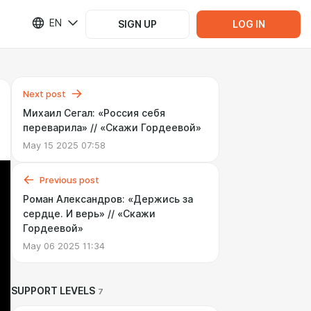
EN
SIGN UP
LOG IN
Next post
Михаил Сегал: «Россия себя
переварила» // «Скажи Гордеевой»
May 15 2025 07:58
Previous post
Роман Александров: «Держись за
сердце. И верь» // «Скажи
Гордеевой»
May 06 2025 11:34
SUPPORT LEVELS
7