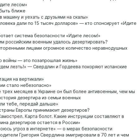
дите лесом»
 быть ближе
в машину и уехать с друзьями на скалы»
ловека дали по 15 тысяч долларов» — кто спонсирует «Идите
отает система безопасности «Идите лесом!»
м российским военным удалось дезертировать?
шторенными лицами огромное количество неравнодушных
о войны — это позапрошлая жизнь»
дем лезть!» — Свердлин и Гордеева покоряют испанские
ация на вертикали»
зии стало небезопасно»
 трех месяцев в Украине он был более антивоенным, чем мы
история дезертира из семьи военных
ли тебе, передай дальше»
страны Европы принимаюит дезертиров?
Самострел. Карта болот. Какие инструкции составляют в
ина дезертиров остается в России»
боюсь угроз в интернете» — о мерах безопасности
одители Григория Свердлина эмигрировали в 70 лет и чем