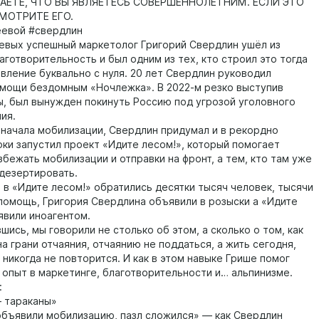
ЕТЕ, ЧТО ВЫ ЯВЛЯЕТЕСЬ СОВЕРШЕННОЛЕТНИМ. ЕСЛИ ЭТО
СМОТРИТЕ ЕГО.
еевой #свердлин
левых успешный маркетолог Григорий Свердлин ушёл из
аготворительность и был одним из тех, кто строил это тогда
авление буквально с нуля. 20 лет Свердлин руководил
мощи бездомным «Ночлежка». В 2022-м резко выступив
ы, был вынужден покинуть Россию под угрозой уголовного
ия.
 начала мобилизации, Свердлин придумал и в рекордно
оки запустил проект «Идите лесом!», который помогает
бежать мобилизации и отправки на фронт, а тем, кто там уже
 дезертировать.
я в «Идите лесом!» обратились десятки тысяч человек, тысячи
помощь, Григория Свердлина объявили в розыски а «Идите
явили иноагентом.
шись, мы говорили не столько об этом, а сколько о том, как
а грани отчаяния, отчаянию не поддаться, а жить сегодня,
о никогда не повторится. И как в этом навыке Грише помог
опыт в маркетинге, благотворительности и… альпинизме.
:
 тараканы»
объявили мобилизацию, пазл сложился» — как Свердлин