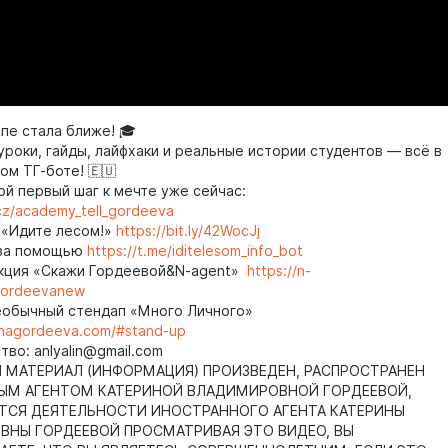
пе стала ближе! 🎓
уроки, гайды, лайфхаки и реальные истории студентов — всё в
ом ТГ-боте! 🇪🇺
ой первый шаг к мечте уже сейчас:
.cz/academy_tell_gordeeva
 «Идите лесом!»
https://bit.ly/42WocJj
 за помощью
https://t.me/iditelesom_info_bot
кция «Скажи Гордеевой&N-agent»
https://n-
gordeevanew
еобычный стендап «Много Личного»
rinagordeeva.com/#stand-up
во: anlyalin@gmail.com
МАТЕРИАЛ (ИНФОРМАЦИЯ) ПРОИЗВЕДЕН, РАСПРОСТРАНЕН
ЫМ АГЕНТОМ КАТЕРИНОЙ ВЛАДИМИРОВНОЙ ГОРДЕЕВОЙ,
ТСЯ ДЕЯТЕЛЬНОСТИ ИНОСТРАННОГО АГЕНТА КАТЕРИНЫ
НЫ ГОРДЕЕВОЙ ПРОСМАТРИВАЯ ЭТО ВИДЕО, ВЫ