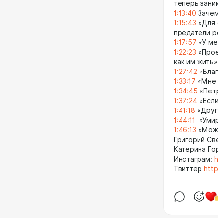
теперь зани
1:13:40
Зачем
1:15:43
«Для 
предатели р
1:17:57
«У ме
1:22:23
«Прое
как им жить»
1:27:42
«Благ
1:33:17
«Мне 
1:34:45
«Петр
1:37:24
«Если
1:41:18
«Друг
1:44:11
«Умир
1:46:13
«Можн
Григорий С
Катерина Го
Инстаграм:
h
Твиттер
http