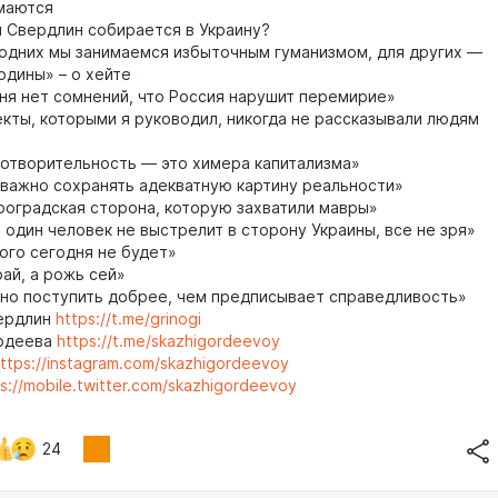
маются
 Свердлин собирается в Украину?
одних мы занимаемся избыточным гуманизмом, для других —
одины» – о хейте
ня нет сомнений, что Россия нарушит перемирие»
кты, которыми я руководил, никогда не рассказывали людям
отворительность — это химера капитализма»
важно сохранять адекватную картину реальности»
оградская сторона, которую захватили мавры»
 один человек не выстрелит в сторону Украины, все не зря»
ого сегодня не будет»
ай, а рожь сей»
о поступить добрее, чем предписывает справедливость»
вердлин
https://t.me/grinogi
рдеева
https://t.me/skazhigordeevoy
ttps://instagram.com/skazhigordeevoy
s://mobile.twitter.com/skazhigordeevoy
24