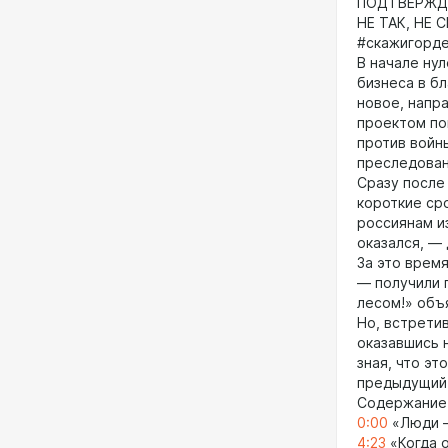
ПОДТВЕРЖДА
НЕ ТАК, НЕ 
#скажигорд
В начале ну
бизнеса в бл
новое, напр
проектом по
против войн
преследован
Сразу после
короткие ср
россиянам из
оказался, —
За это врем
— получили 
лесом!» объ
Но, встретив
оказавшись н
зная, что эт
предыдущий 
Содержание
0:00
«Люди –
4:23
«Когда 