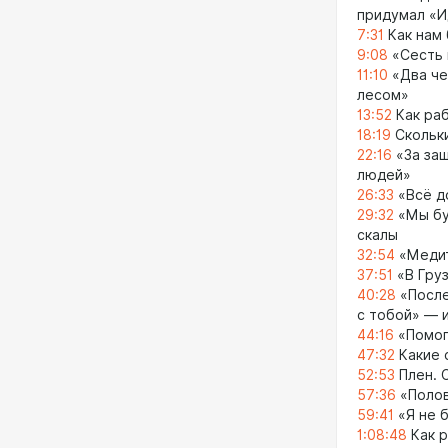
придумал «И
7:31
Как нам
9:08
«Сесть 
11:10
«Два че
лесом»
13:52
Как раб
18:19
Скольки
22:16
«За за
людей»
26:33
«Всё д
29:32
«Мы бу
скалы
32:54
«Медит
37:51
«В Гру
40:28
«После
с тобой» — 
44:16
«Помог
47:32
Какие 
52:53
Плен. 
57:36
«Полов
59:41
«Я не 
1:08:48
Как р