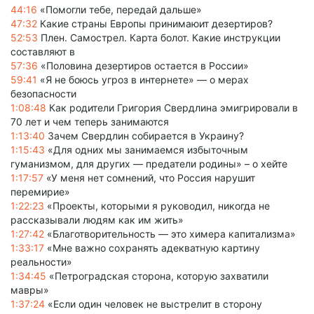
44:16
«Помогли тебе, передай дальше»
47:32
Какие страны Европы принимаюит дезертиров?
52:53
Плен. Самострел. Карта болот. Какие инструкции
составляют в
57:36
«Половина дезертиров остается в России»
59:41
«Я не боюсь угроз в интернете» — о мерах
безопасности
1:08:48
Как родители Григория Свердлина эмигрировали в
70 лет и чем теперь занимаются
1:13:40
Зачем Свердлин собирается в Украину?
1:15:43
«Для одних мы занимаемся избыточным
гуманизмом, для других — предатели родины» – о хейте
1:17:57
«У меня нет сомнений, что Россия нарушит
перемирие»
1:22:23
«Проекты, которыми я руководил, никогда не
рассказывали людям как им жить»
1:27:42
«Благотворительность — это химера капитализма»
1:33:17
«Мне важно сохранять адекватную картину
реальности»
1:34:45
«Петроградская сторона, которую захватили
мавры»
1:37:24
«Если один человек не выстрелит в сторону