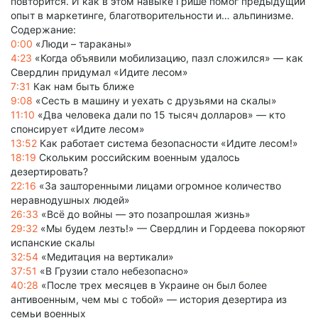
повторится. И как в этом навыке Грише помог предыдущий
опыт в маркетинге, благотворительности и… альпинизме.
Содержание:
0:00
«Люди – тараканы»
4:23
«Когда объявили мобилизацию, пазл сложился» — как
Свердлин придумал «Идите лесом»
7:31
Как нам быть ближе
9:08
«Сесть в машину и уехать с друзьями на скалы»
11:10
«Два человека дали по 15 тысяч долларов» — кто
спонсирует «Идите лесом»
13:52
Как работает система безопасности «Идите лесом!»
18:19
Скольким российским военным удалось
дезертировать?
22:16
«За зашторенными лицами огромное количество
неравнодушных людей»
26:33
«Всё до войны — это позапрошлая жизнь»
29:32
«Мы будем лезть!» — Свердлин и Гордеева покоряют
испанские скалы
32:54
«Медитация на вертикали»
37:51
«В Грузии стало небезопасно»
40:28
«После трех месяцев в Украине он был более
антивоенным, чем мы с тобой» — история дезертира из
семьи военных