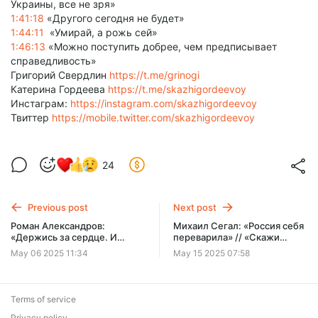
Украины, все не зря»
1:41:18
«Другого сегодня не будет»
1:44:11
«Умирай, а рожь сей»
1:46:13
«Можно поступить добрее, чем предписывает
справедливость»
Григорий Свердлин
https://t.me/grinogi
Катерина Гордеева
https://t.me/skazhigordeevoy
Инстаграм:
https://instagram.com/skazhigordeevoy
Твиттер
https://mobile.twitter.com/skazhigordeevoy
24
Previous post
Next post
Роман Александров:
Михаил Сегал: «Россия себя
«Держись за сердце. И
переварила» // «Скажи
верь» // «Скажи Гордеевой»
Гордеевой»
May 06 2025 11:34
May 15 2025 07:58
Terms of service
Privacy policy