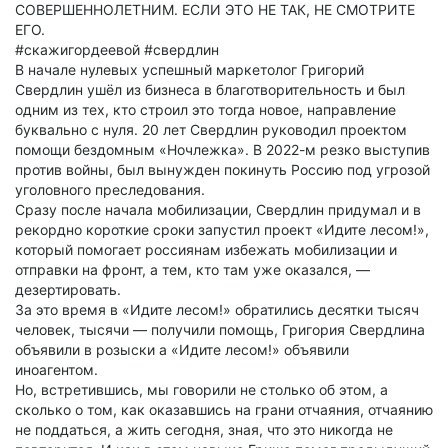
СОВЕРШЕННОЛЕТНИМ. ЕСЛИ ЭТО НЕ ТАК, НЕ СМОТРИТЕ
ЕГО.
#скажигордеевой #свердлин
В начале нулевых успешный маркетолог Григорий
Свердлин ушёл из бизнеса в благотворительность и был
одним из тех, кто строил это тогда новое, направление
буквально с нуля. 20 лет Свердлин руководил проектом
помощи бездомным «Ночлежка». В 2022-м резко выступив
против войны, был вынужден покинуть Россию под угрозой
уголовного преследования.
Сразу после начала мобилизации, Свердлин придумал и в
рекордно короткие сроки запустил проект «Идите лесом!»,
который помогает россиянам избежать мобилизации и
отправки на фронт, а тем, кто там уже оказался, —
дезертировать.
За это время в «Идите лесом!» обратились десятки тысяч
человек, тысячи — получили помощь, Григория Свердлина
объявили в розыски а «Идите лесом!» объявили
иноагентом.
Но, встретившись, мы говорили не столько об этом, а
сколько о том, как оказавшись на грани отчаяния, отчаянию
не поддаться, а жить сегодня, зная, что это никогда не