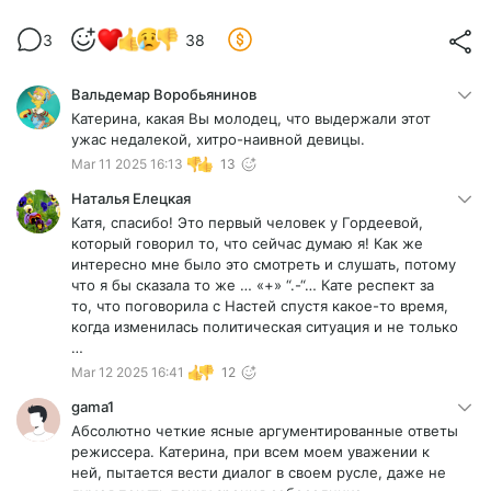
3
38
Вальдемар Воробьянинов
Катерина, какая Вы молодец, что выдержали этот
ужас недалекой, хитро-наивной девицы.
Mar 11 2025 16:13
13
Наталья Елецкая
Катя, спасибо! Это первый человек у Гордеевой,
который говорил то, что сейчас думаю я! Как же
интересно мне было это смотреть и слушать, потому
что я бы сказала то же … «+» “.-“… Кате респект за
то, что поговорила с Настей спустя какое-то время,
когда изменилась политическая ситуация и не только
…
Mar 12 2025 16:41
12
gama1
Абсолютно четкие ясные аргументированные ответы
режиссера. Катерина, при всем моем уважении к
ней, пытается вести диалог в своем русле, даже не