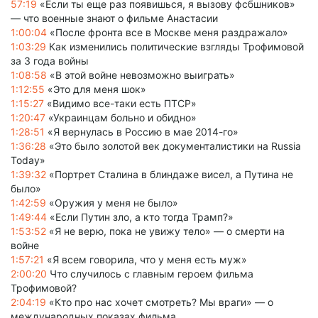
57:19
«Если ты еще раз появишься, я вызову фсбшников»
— что военные знают о фильме Анастасии
1:00:04
«После фронта все в Москве меня раздражало»
1:03:29
Как изменились политические взгляды Трофимовой
за 3 года войны
1:08:58
«В этой войне невозможно выиграть»
1:12:55
«Это для меня шок»
1:15:27
«Видимо все-таки есть ПТСР»
1:20:47
«Украинцам больно и обидно»
1:28:51
«Я вернулась в Россию в мае 2014-го»
1:36:28
«Это было золотой век документалистики на Russia
Today»
1:39:32
«Портрет Сталина в блиндаже висел, а Путина не
было»
1:42:59
«Оружия у меня не было»
1:49:44
«Если Путин зло, а кто тогда Трамп?»
1:53:52
«Я не верю, пока не увижу тело» — о смерти на
войне
1:57:21
«Я всем говорила, что у меня есть муж»
2:00:20
Что случилось с главным героем фильма
Трофимовой?
2:04:19
«Кто про нас хочет смотреть? Мы враги» — о
международных показах фильма