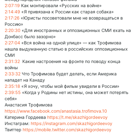
2:07:19
Как монтировали «Русских на войне»
2:14:49
«Я привязана к России как старая собака»
2:17:26
«Юристы посоветовали мне не возвращаться в
Россию»
2:20:30
«Для иностранных и оппозиционных СМИ ехать на
Донбасс было зазорно»
2:27:04
«Вся война на одной улице» — как Трофимова
нашла выдуманную статью в российских оппозиционных
СМИ
2:31:32
Какие настроения на фронте по поводу конца
войны
2:33:32
Что Трофимова будет делать, если Америка
нападет на Канаду
2:35:18
«Я хочу, чтобы мой фильм увидели в России»
2:39:55
«Когда у Родины нет истины, она может потерять
себя»
Анастасия Трофимова
https://www.facebook.com/anastasia.trofimova.10
Катерина Гордеева
https://t.me/skazhigordeevoy
Инстаграм:
https://instagram.com/skazhigordeevoy
Твиттер
https://mobile.twitter.com/skazhigordeevoy