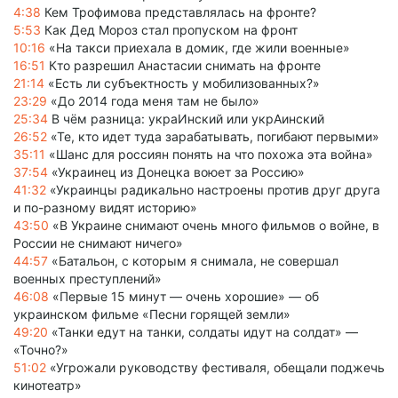
4:38
Кем Трофимова представлялась на фронте?
5:53
Как Дед Мороз стал пропуском на фронт
10:16
«На такси приехала в домик, где жили военные»
16:51
Кто разрешил Анастасии снимать на фронте
21:14
«Есть ли субъектность у мобилизованных?»
23:29
«До 2014 года меня там не было»
25:34
В чём разница: украИнский или укрАинский
26:52
«Те, кто идет туда зарабатывать, погибают первыми»
35:11
«Шанс для россиян понять на что похожа эта война»
37:54
«Украинец из Донецка воюет за Россию»
41:32
«Украинцы радикально настроены против друг друга
и по-разному видят историю»
43:50
«В Украине снимают очень много фильмов о войне, в
России не снимают ничего»
44:57
«Батальон, с которым я снимала, не совершал
военных преступлений»
46:08
«Первые 15 минут — очень хорошие» — об
украинском фильме «Песни горящей земли»
49:20
«Танки едут на танки, солдаты идут на солдат» —
«Точно?»
51:02
«Угрожали руководству фестиваля, обещали поджечь
кинотеатр»