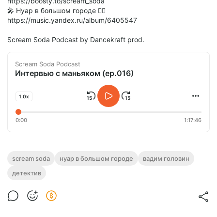
https://boosty.to/scream_soda
🎤 Нуар в большом городе 👉🏻
https://music.yandex.ru/album/6405547
Scream Soda Podcast by Dancekraft prod.
Scream Soda Podcast
Интервью с маньяком (ep.016)
1.0x
0:00
1:17:46
scream soda
нуар в большом городе
вадим головин
детектив