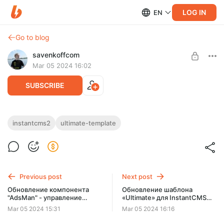
LOG IN
EN
Go to blog
savenkoffcom
Mar 05 2024 16:02
SUBSCRIBE
Обновление шаблона «Ultimate» для
instantcms2
ultimate-template
InstantCMS 2.15.2
Level required:
Благотворитель
В данном посте представлено обновление шаблона для
версии InstantCMS Template Ultimate 2.14.3.u1
UNLOCK POST
Previous post
Next post
Обновление компонента
Обновление шаблона
"AdsMan" - управление
«Ultimate» для InstantCMS
рекламой 1.0.3 для
2.15.2u1
Mar 05 2024 15:31
Mar 05 2024 16:16
InstantCMS 2.x