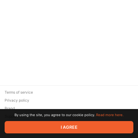
Terms of service
Privacy policy
Brand
By using the site, you agree to our cookie policy.
Read more here.
Support
© 2026 Zaya Solutions Limited. All rights reserved. All trademarks
I AGREE
are the property of their respective owners.