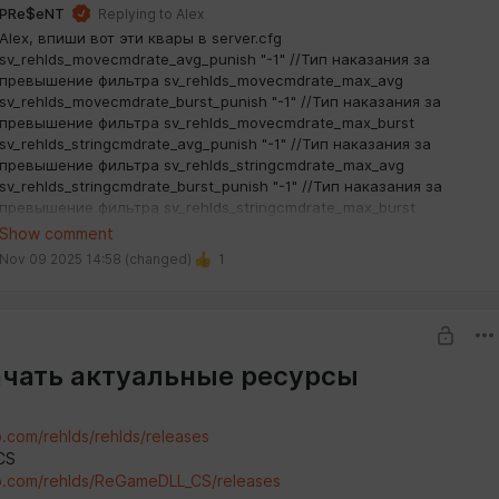
PRe$eNT
Replying to
Alex
Alex, впиши вот эти квары в server.cfg
sv_rehlds_movecmdrate_avg_punish "-1" //Тип наказания за
превышение фильтра sv_rehlds_movecmdrate_max_avg
sv_rehlds_movecmdrate_burst_punish "-1" //Тип наказания за
превышение фильтра sv_rehlds_movecmdrate_max_burst
sv_rehlds_stringcmdrate_avg_punish "-1" //Тип наказания за
превышение фильтра sv_rehlds_stringcmdrate_max_avg
sv_rehlds_stringcmdrate_burst_punish "-1" //Тип наказания за
превышение фильтра sv_rehlds_stringcmdrate_max_burst
sv_rehlds_stringcmdrate_max_burst "10000" //кол-во
Show comment
разрешённых cmd команд от клиента к серверу (максимальное
Nov 09 2025 14:58
(changed)
1
пиковое значение)
sv_rehlds_stringcmdrate_max_avg "5000" //кол-во разрешённых
cmd команд от клиента к серверу (максимальное среднее
значение)
sv_rehlds_movecmdrate_max_burst "10000" //кол-во
ачать актуальные ресурсы
разрешённых команд от клиента к серверу (максимальное
пиковое значение)
sv_rehlds_movecmdrate_max_avg "5000" //кол-во разрешённых
b.com/rehlds/rehlds/releases
команд от клиента к серверу (максимальное среднее значение)
CS
ub.com/rehlds/ReGameDLL_CS/releases