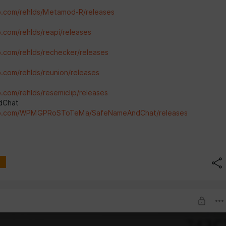
ub.com/rehlds/Metamod-R/releases
b.com/rehlds/reapi/releases
b.com/rehlds/rechecker/releases
b.com/rehlds/reunion/releases
b.com/rehlds/resemiclip/releases
dChat
hub.com/WPMGPRoSToTeMa/SafeNameAndChat/releases