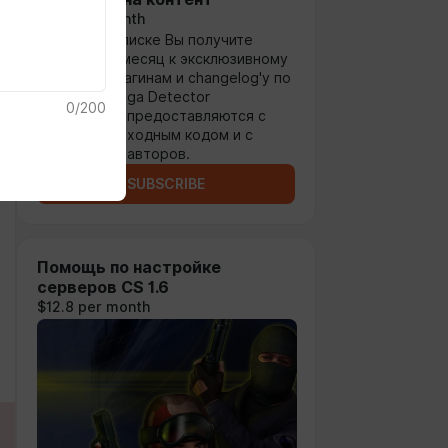
$6.4 per month
По этой подписке Вы получите
доступ на 1 месяц к эксклюзивному
контенту, плагинам и changelog'у по
античиту Vanga Detector
0
/
200
Все плагины предоставляются с
открытым исходным кодом и с
разрешения авторов.
SUBSCRIBE
Помощь по настройке
серверов CS 1.6
$12.8 per month