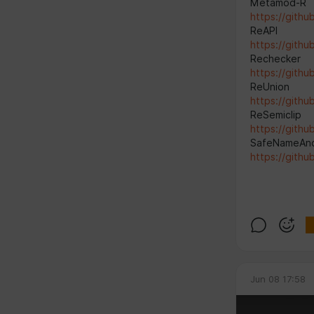
Metamod-R
https://gith
ReAPI
https://githu
Rechecker
https://githu
ReUnion
https://githu
ReSemiclip
https://githu
SafeNameAn
https://git
Jun 08 17:58