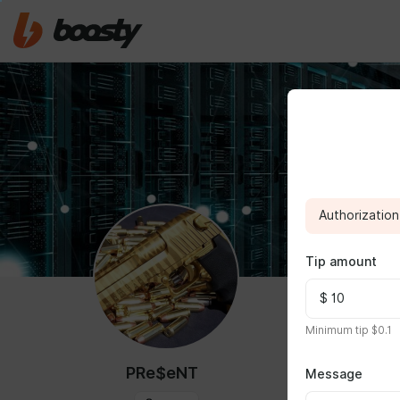
Authorization 
Tip amount
ABOUT
Minimum tip $0.1
Эксклюзивны
PRe$eNT
Message