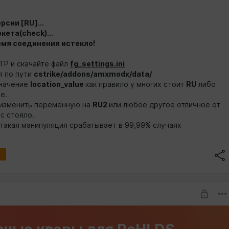
рсии [RU]...
кета(check)...
емя соединения истекло!
FTP и скачайте файл
fg_settings.ini
я по пути
cstrike/addons/amxmodx/data/
значение
location_value
как правило у многих стоит
RU
либо
е.
изменить переменную на
RU2
или любое другое отличное от
ас стояло.
 такая манипуляция срабатывает в 99,99% случаях