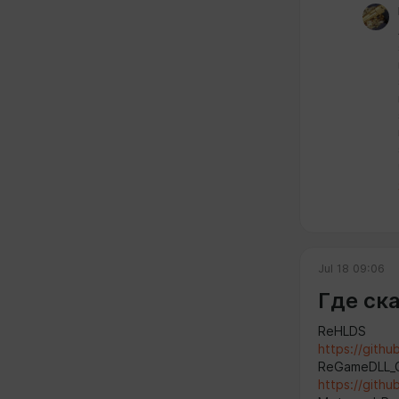
Jul 18 09:06
Где ск
ReHLDS
https://githu
ReGameDLL_
https://gith