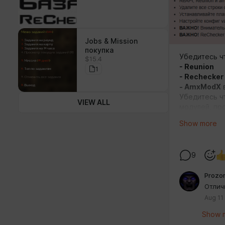
Jobs & Mission
покупка
Убедитесь ч
$15.4
- Reunion
1
- Rechecker
- AmxModX
Убедитесь 
VIEW ALL
модулей, пр
Обязательно
Show more
Файл должен
Покупк
9
Далее перех
Prozo
регистрации
Отлич
Aug 11
Show m