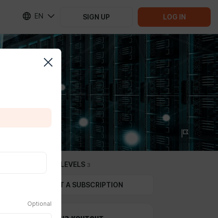
EN
SIGN UP
LOG IN
SUBSCRIPTION LEVELS
3
GIFT A SUBSCRIPTION
Optional
Подписка на контент