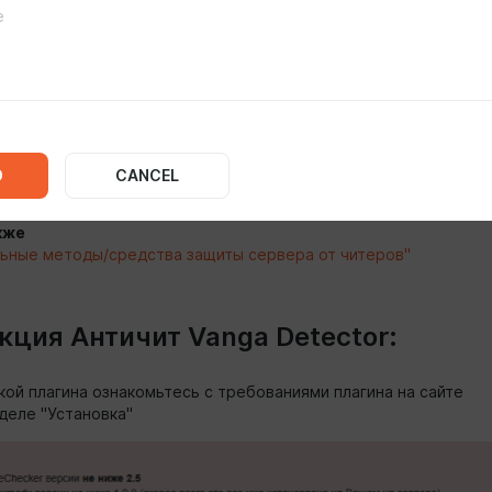
IA
1:36
 сервера от читеров
tor
- Античит Vanga Detector
D
CANCEL
 Новейший сканер читов
кже
ьные методы/средства защиты сервера от читеров"
кция Античит Vanga Detector:
кой плагина ознакомьтесь с требованиями плагина на сайте
деле "Установка"