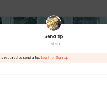
Send tip
PRe$eNT
is required to send a tip.
Log In or Sign Up
й контент для серверодержателей Counter Strike 1.6