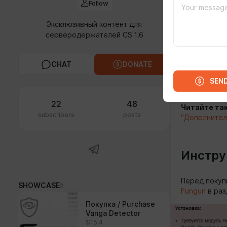
Follow
FEED
MED
Эксклюзивный контент для
серверодержателей CS 1.6
Aug 01 2025 1
Защита
CHAT
DONATE
Vanga Detec
SEN
ECD Helper
-
22
48
Читайте та
subscribers
posts
"Дополнител
Инстру
Перед покуп
SHOWCASE
2
Fungun
в раз
Покупка / Purchase
Vanga Detector
$15.4