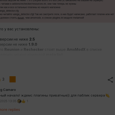
то у вас установлены:
версии
не ниже
2.5
версии не ниже
1.9.0
что
Reunion
и
Rechecker
стоят выше
AmxModX
в списке
оверить можно командой
meta list
 полностью очистить файл
resources.ini
от
Rechecker'а
 быть полностью пустым!
а
3
одим на сайт покупки
https://csvlg.ru
и регистрируемся (без
rg Camaro
 не получится купить)
ный начало! ждемс плагины приватные)) для паблик сервера
 2025 13:35
1
ore replies