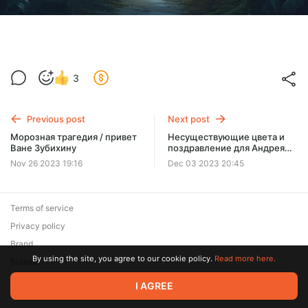
3
Previous post
Next post
Морозная трагедия / привет
Несуществующие цвета и
Ване Зубихину
поздравление для Андрея
Попова
Nov 26 2023 19:16
Dec 03 2023 20:45
Terms of service
Privacy policy
Brand
By using the site, you agree to our cookie policy.
Read more here.
Support
© 2026 Zaya Solutions Limited. All rights reserved. All trademarks
I AGREE
are the property of their respective owners.