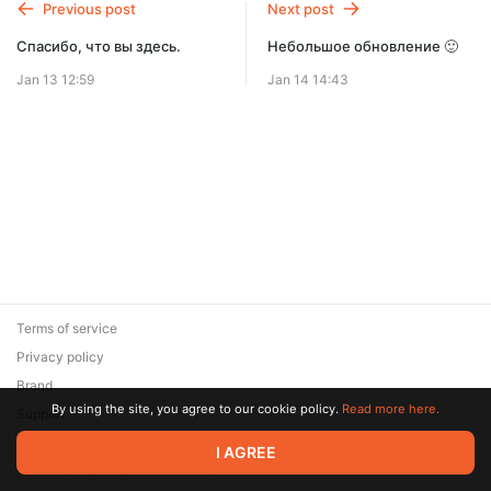
Previous post
Next post
Спасибо, что вы здесь.
Небольшое обновление 🙂
Jan 13 12:59
Jan 14 14:43
Terms of service
Privacy policy
Brand
By using the site, you agree to our cookie policy.
Read more here.
Support
© 2026 Zaya Solutions Limited. All rights reserved. All trademarks
I AGREE
are the property of their respective owners.