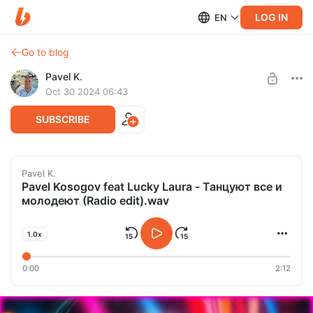
LOG IN
EN
Go to blog
Pavel K.
Oct 30 2024 06:43
SUBSCRIBE
Pavel K.
Pavel Kosogov feat Lucky Laura - Танцуют все и
молодеют (Radio edit).wav
1.0x
0:00
2:12